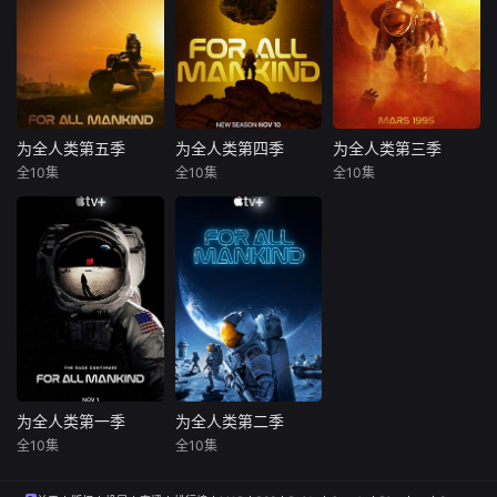
为全人类第五季
为全人类第四季
为全人类第三季
为全人类第五季
为全人类第四季
为全人类第三季
全10集
全10集
全10集
乔尔·金纳曼
乔尔·金纳曼
乔尔·金纳曼
托比·凯贝尔
瑞安·施密特
珊特尔·范圣滕
埃迪·盖瑟吉
珊特尔·范圣滕
索尼亚·瓦格尔
Seasonfiveo
《为全人类》
AppleTV+续订
f“ForAllMankind”p
的故事继第三季将
《为全人类》第三
icksupintheyearss
太空竞赛舞台转向
季。
incetheGoldilocks
火星，然而全球太
asteroidheist.Hap
空竞赛并未就此结
pyValleyhasgrow
束，第四季将把目
nint
光聚焦在小行星所
蕴藏的丰富资源。
为全人类第一季
为全人类第二季
为全人类第一季
为全人类第二季
各国将激烈展开这
全10集
全10集
乔尔·金纳曼
乔尔·金纳曼
场采矿之战，争夺
迈克尔·多曼
迈克尔·多曼
资源和科技领先地