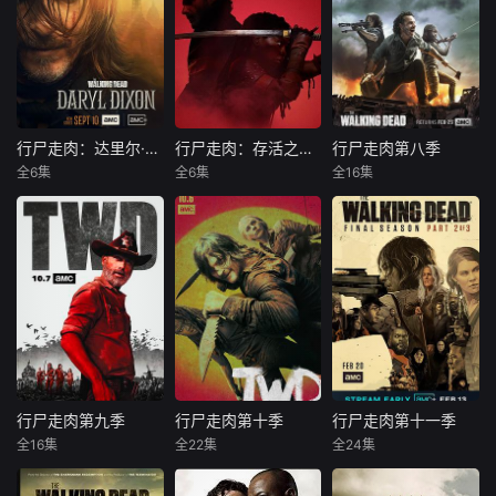
行尸走肉：达里尔·迪克森第一季
行尸走肉：存活之人第一季
行尸走肉第八季
行尸走肉：达里尔·迪克森第一季
行尸走肉：存活之人第一季
行尸走肉第八季
全6集
全6集
全16集
诺曼·瑞杜斯
安德鲁·林肯
安德鲁·林肯
Gilbert
Glenn
丹娜·奎里拉
诺曼·瑞杜斯
莱斯丽-安·布莱德
劳伦·科汉
达里尔·迪克森
醒来后发现自己身
继续讲述“两个
AMC正式宣布
处法国的海岸，但
被改变了的世界所
续订《行尸走肉》
他不知道自己为何
改变的角色的宏大
第八季。
会出现在该地。他
爱情故事”，Rick和
随后便踏上旅途，
Michonne被不可
一边调查他来到法
阻挡的力量和他们
国的原因，一边寻
自身的原因分开
找回家的路。
了，进入了另一个
行尸走肉第九季
行尸走肉第十季
行尸走肉第十一季
行尸走肉第九季
行尸走肉第十季
行尸走肉第十一季
世界，掀起了一场
全16集
全22集
全24集
安德鲁·林肯
诺曼·瑞杜斯
劳伦·科汉
与“死者”的战争，
诺曼·瑞杜斯
丹娜·奎里拉
诺曼·瑞杜斯
而最终，他们要面