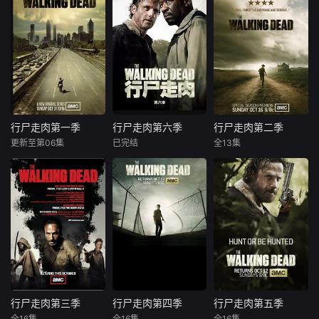
梅丽莎·麦克布莱德
梅丽莎·麦克布莱德
梅丽莎·麦克布莱德
对活人。在
AMC续订《#
美剧《行尸走
“这是一条你根
行尸走肉#TheWal
肉》主演安德鲁·林
本不想走的路”。丧
kingDead》第九
肯退出的消息才发
尸肆虐，各方出
季，并且确定由An
布没多久，今天，
手，危机四伏，“死
gelaKang入替Sco
安德鲁·林肯就对媒
亡竞赛”通向大结
ttGimple当新制作
体发声，他说：“我
局。
人，但近期备受骂
还是会回归《行尸
名的后者倒不是下
走肉》的，就是第
行尸走肉第一季
行尸走肉第六季
行尸走肉第二季
行尸走肉第一季
行尸走肉第六季
行尸走肉第二季
课了，他是改为管
十季，并且还会以
更新至第06集
已完结
全13集
安德鲁·林肯
格里高利·尼克特洛
安德鲁·林肯
理整个《行尸走
导演的身份回归，
莎拉·韦恩·卡丽丝
詹妮弗·林奇
乔·博恩瑟
肉》系列
成为第十季的导演
乔·博恩瑟
迈克尔·斯劳韦
莎拉·韦恩·卡丽丝
之一。”演员升级成
担任小镇副警长的
《行尸走肉》改编
《行尸走肉》第一
瑞克在一次执法行
自同名漫画，该剧
季虽说只有短短的
动中因为中弹受伤
于2010年10月31
6集，但触动观众
而昏迷不醒，当他
日在AMC有线电视
心灵的恐惧剧情，
从昏迷中苏醒后却
网开播，是电视史
逼真的任务特效已
惊讶地发现，世界
上第一部正宗的丧
经让丧失迷们欲罢
完全变了样，医院
尸电视剧。到目前
不能了，第一季的
里一片死寂，找不
为止已经播出了五
剧情主要发生在城
行尸走肉第三季
行尸走肉第四季
行尸走肉第五季
行尸走肉第三季
行尸走肉第四季
行尸走肉第五季
到半个人的踪影，
季，从开播至今收
市了，在一片狼藉
全16集
全16集
全16集