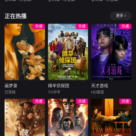
未知
未知
未知
暂无内容
暂无内容
暂无内容
正在热播
更多
热播
热播
热播
画梦录
绵羊侦探团
天才游戏
画梦录
绵羊侦探团
天才游戏
已完结
TC中字
HD国语
代露娃
唐诗逸
休·杰克曼
彭昱畅
丁禹兮
热播
热播
热播
林柏叡
尼可拉斯·博朗
李蔓瑄
尼古拉斯·加利齐纳
民国的上海滩，身
穷途末路的天才少
怀绝技的孤女画师
牧羊人乔治
年刘全龙（彭昱畅
许雁真，意外与身
（休·杰克曼饰）最
饰），被偏执富家
陷危局的融汇银行
爱给羊群读侦探小
公子陈伦（丁禹兮
总账姜心羽产生交
说，没想到自己有
饰）选中，被迫踏