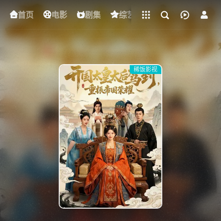
立即登录
首页
电影
下载客户端
剧集
综艺
动漫
短剧
稀饭影视
{if condition="$obj.vod_points