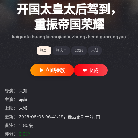
gt 0"}
开国太皇太后驾到，
重振帝国荣耀
kaiguotaihuangtaihoujiadaozhongzhendiguorongyao
短剧
短大全
2026
大陆
立即播放
收藏
导演：
未知
主演：
马超
上映：
未知
更新：
2026-06-06 06:41:29，最后更新于2月前
备注：
全80集
评分：
0.0分