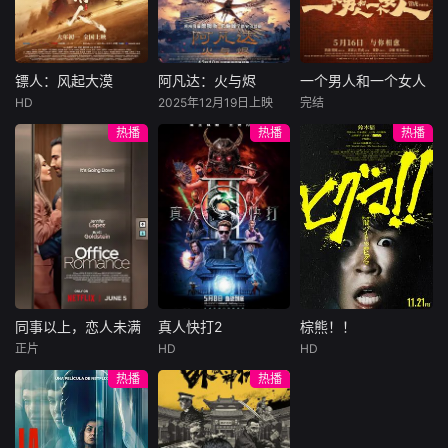
集。姜心羽遭人陷
一天会离奇死亡。
入一场为他量身打
害，只得与许雁真
他留下的3000万
造的“换命游戏”。
结盟，彼时银行欲
巨额遗产，让每个
豪华别墅、名车名
将国宝名画低价卖
人貌似都有犯罪动
表、神秘女友全部
镖人：风起大漠
阿凡达：火与烬
一个男人和一个女人
镖人：风起大漠
阿凡达：火与烬
一个男人和一个女人
给外国人，许雁真
机。警察毫无头绪
备齐，在陈伦的精
HD
2025年12月19日上映
完结
吴京
谢霆锋
萨姆·沃辛顿
黄渤
倪妮
凭借自身精湛画技
之时，羊群们决定
心打造下，刘全龙
热播
热播
热播
于适
佐伊·索尔达娜
周汉宁
仿造名画、偷天换
“不务正业”迈出牧
瞬间拥有顶配人
西格妮·韦弗
日。几经波折，两
场，追查牧羊人“躺
生。
大漠之上，镖人、
男人（黄渤
人联手在各方势力
平
官府、西域五大家
影片聚焦杰克·萨利
饰）和女人（倪妮
的夹缝间巧妙周
族等多方势力盘根
与奈蒂莉一家的命
饰）飞机同时落
旋，共历险阻，破
错节、暗潮涌动。
运起伏，在前作的
地，入住同一家酒
解重重困境。
“天字第二号逃犯”
情感余波之上，深
店，成为一墙之隔
刀马接下特殊押镖
刻描绘一个家族在
的邻居。不够隔音
任务，和同伴一起
战火中如何成长、
的房间暴露了男人
从西域护镖远赴长
并共同守护血脉相
和女人因生活暂停
安。不料，他们的
连的情感纽带的历
陷入的困境，健
同事以上，恋人未满
真人快打2
棕熊！！
同事以上，恋人未满
真人快打2
棕熊！！
护送对象竟是“天字
程，从而将故事推
康、家庭、婚姻、
正片
HD
HD
詹妮弗·洛佩兹
卡尔·厄本
铃木福
第一号逃犯”知世
向更具张力的全新
经济......成年人的生
热播
热播
布雷特·戈德斯坦
阿德莱恩·鲁道夫
郎……天下熙熙皆
维度。此外，潘多
活里从来没有“容
暂无内容
贝蒂·吉尔平
杰西卡·麦克娜美
为利来，各方势力
拉的全新领域也即
易”
闻风入局，抢镖厮
将揭晓
洛佩兹饰演的航空
过气好莱坞演
杀接连上演……