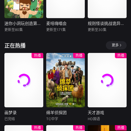
动，凶残渊兽频频
持人与妖界平衡的
禁区。末世之中，
现身，信奉深渊的
执行者，就这样在
因果随行，死地后
渊教暗中作乱，妄
与人类妖精相处的
生。
图冲破禁锢重启浩
日常中擦出种种火
迷你小洞玩创造第五季
麦咭嗨唱会
规则怪谈挑战诡异世界
迷你小洞玩创造第五季
麦咭嗨唱会
规则怪谈挑战诡异世界
劫。身负宿命的裴
花。
更新至80集
更新至171集
更新至30集
未知
未知
未知
烬，从隐忍蛰伏中
逐步觉醒，踏上复
重新来到新关卡，
飞行家族主持人化
正在热播
更多
仇与救世之路。身
这一次，大家遇到
身活力唱跳担当，
怀玄阴体的炼丹师
的挑战更多，碰到
以生动演绎、趣味
热播
热播
热播
柳烟，与他从交易
的对手也更厉害，
互动和亮眼舞台表
结缘，朝夕相伴间
如何一次次赢下
现，将AI创作的旋
情愫渐生。二人携
去，这是个大问
律转化为感染力十
手历练，共习绝世
题......
足的视听盛宴，不
功法，并肩对抗邪
仅传递快乐能量，
恶势力，以少年之
更致力于孵化孩子
躯，守护这片山河
们循环哼唱的儿歌
苍生。
爆款，让科技与童
真在歌声中碰撞出
画梦录
绵羊侦探团
天才游戏
奇妙火
画梦录
绵羊侦探团
天才游戏
已完结
TC中字
HD国语
代露娃
唐诗逸
休·杰克曼
彭昱畅
丁禹兮
热播
热播
热播
林柏叡
尼可拉斯·博朗
李蔓瑄