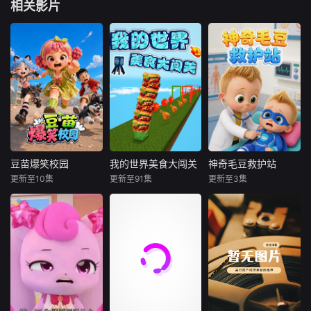
相关影片
豆苗爆笑校园
我的世界美食大闯关
神奇毛豆救护站
豆苗爆笑校园
我的世界美食大闯关
神奇毛豆救护站
更新至10集
更新至91集
更新至3集
未知
未知
未知
豆苗和一众同学在
《我的世界美食大
欢迎来到神奇毛豆
校园里发生一系列
闯关》是用我的世
救护站！这里是充
轻松幽默的日常趣
界打造的专属美食
满爱心与勇气的小
事。剧集围绕校园
跑酷，一场 “美食
小救援天地，专为
生活展开，讲述孩
跑酷闯不停” 的冒
小朋友打造趣味满
子们在上课、课间
险正式开启！几位
满的治愈启蒙动
玩耍时闹出的各类
玩家组成的 “方块
画。勇敢善良的毛
搞笑闹剧。故事全
吃货小队”，在老师
豆是救护站的核心