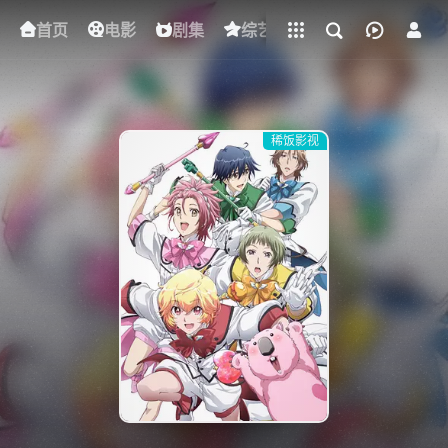
立即登录
首页
电影
下载客户端
剧集
综艺
动漫
短剧
稀饭影视
{if condition="$obj.vod_points