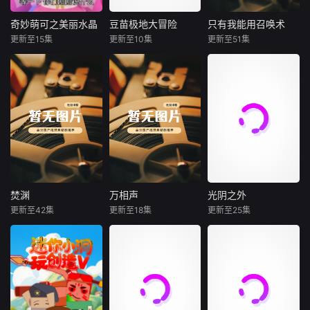
程轻松欢乐，通过
的带领下将踏上一
小队员，时刻坚守
一件件小事，告诉
条由像素美食搭建
岗位、随时待命，
奇妙萌可之美丽水晶
豆苗极地大冒险
只有我能用召唤术
奇妙萌可之美丽水晶
豆苗极地大冒险
只有我能用召唤术
同学们要遵守校规
的超长跑酷赛道。
和伙伴们一起守护
更新至15集
更新至10集
更新至51集
未知
未知
未知
校纪，不养成自律
身边的小伙伴与小
守纪的好
动物，奔赴
奇妙萌可第7季
豆苗与白熊吞吞、
只有我能用召唤术
水獭蛋挞开启极地
探险，广袤冰原上
发生诸多温暖治愈
的小故事。调皮企
鹅切尔西一路尾随
小队，常抱着大雪
球偷袭，上演轻松
搞笑的追逐闹剧。
小队在化解恶作
焚渊
万相声
光阴之外
焚渊
万相声
光阴之外
剧、应对突发困境
更新至42集
更新至18集
更新至25集
未知
未知
未知
的过程中彼此配
合、相互扶持
万年前深渊裂隙现
万相声生活在一个
天地是万物众生的
世，渊兽祸乱苍
人妖共存的世界，
客舍，光阴是古往
生，道祖舍身封印
他在人间的身份是
今来的过客。苍天
乱世，留存焚渊诀
万相茶馆的说书先
残面张开诡异之
守护世间安宁。岁
生，而其另一个身
眼，所视之处生灵
月流转封印日渐松
份，是天界指派维
涂炭，化为永恒的