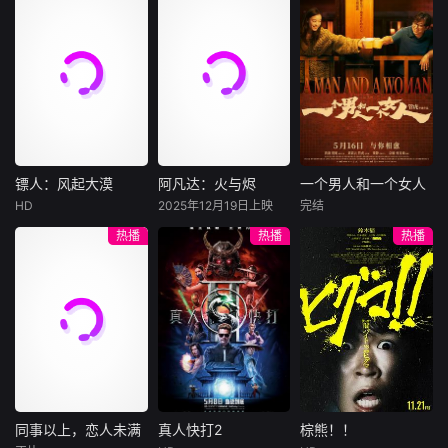
尼古拉斯·加利齐纳
民国的上海滩，身
穷途末路的天才少
怀绝技的孤女画师
牧羊人乔治
年刘全龙（彭昱畅
许雁真，意外与身
（休·杰克曼饰）最
饰），被偏执富家
陷危局的融汇银行
爱给羊群读侦探小
公子陈伦（丁禹兮
总账姜心羽产生交
说，没想到自己有
饰）选中，被迫踏
集。姜心羽遭人陷
一天会离奇死亡。
入一场为他量身打
害，只得与许雁真
他留下的3000万
造的“换命游戏”。
结盟，彼时银行欲
巨额遗产，让每个
豪华别墅、名车名
将国宝名画低价卖
人貌似都有犯罪动
表、神秘女友全部
镖人：风起大漠
阿凡达：火与烬
一个男人和一个女人
镖人：风起大漠
阿凡达：火与烬
一个男人和一个女人
给外国人，许雁真
机。警察毫无头绪
备齐，在陈伦的精
HD
2025年12月19日上映
完结
吴京
谢霆锋
萨姆·沃辛顿
黄渤
倪妮
凭借自身精湛画技
之时，羊群们决定
心打造下，刘全龙
热播
热播
热播
于适
佐伊·索尔达娜
周汉宁
仿造名画、偷天换
“不务正业”迈出牧
瞬间拥有顶配人
西格妮·韦弗
日。几经波折，两
场，追查牧羊人“躺
生。
大漠之上，镖人、
男人（黄渤
人联手在各方势力
平
官府、西域五大家
影片聚焦杰克·萨利
饰）和女人（倪妮
的夹缝间巧妙周
族等多方势力盘根
与奈蒂莉一家的命
饰）飞机同时落
旋，共历险阻，破
错节、暗潮涌动。
运起伏，在前作的
地，入住同一家酒
解重重困境。
“天字第二号逃犯”
情感余波之上，深
店，成为一墙之隔
刀马接下特殊押镖
刻描绘一个家族在
的邻居。不够隔音
任务，和同伴一起
战火中如何成长、
的房间暴露了男人
从西域护镖远赴长
并共同守护血脉相
和女人因生活暂停
安。不料，他们的
连的情感纽带的历
陷入的困境，健
同事以上，恋人未满
真人快打2
棕熊！！
同事以上，恋人未满
真人快打2
棕熊！！