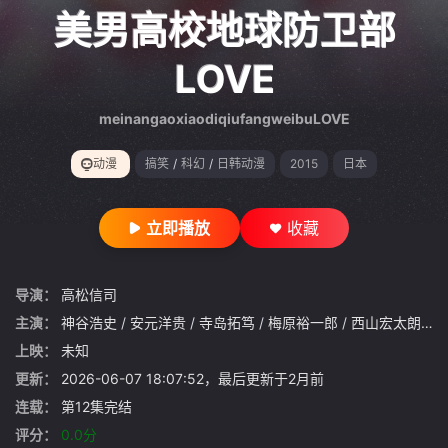
gt 0"}
美男高校地球防卫部
LOVE
meinangaoxiaodiqiufangweibuLOVE
动漫
搞笑
/
科幻
/
日韩动漫
2015
日本
立即播放
收藏
导演：
高松信司
主演：
神谷浩史
/
安元洋贵
/
寺岛拓笃
/
梅原裕一郎
/
西山宏太朗
/
白
上映：
未知
更新：
2026-06-07 18:07:52，最后更新于2月前
连载：
第12集完结
评分：
0.0分