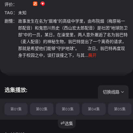
评价：
TAG：
未知
剧情：
故事发生在名为“眉难”的高级中学里，由布院烟（梅原裕一
郎配音）和鬼怒川热史（西山宏太郎配音）是社团“地球防卫
部”中的一员，某日，在澡堂里，两人意外邂逅了名为翁巴特
（麦人配音）的神秘生物，翁巴特提出了一个离奇的请求，
那就是希望他们能够“守护地球”。 次日，翁巴特再度现
身于校园之中，误打误撞之下，与其...
展开
选集播放:
切换线路
第01集
第02集
第03集
第04集
第05集
选集