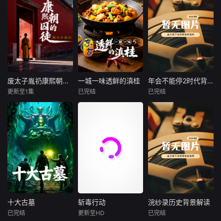
当宵夜不仅是宵
的悠久历史——揭
印度影片《调音
撼壮观的影像画
夜，节目着眼于“人
示人类如何成为地
师》改编自2010年
面，记录了多项科
与食物”的关系，以
球上最强大的动
的同名法国高分悬
学界首次发现的动
美食为切口，看一
物。大约30万年
疑短片。故事讲述
物行为，堪称有史
场美食的味觉复
前，智人出现在非
了一直假装盲人的
以来制作规模最宏
兴，来听食客故事
洲。如今，他们是
钢琴调音师阿卡
大的野生动物纪录
里的百态人生，我
这个星球上仅存的
什，在意外成为一
片之一。
在宵夜里等你，一
人类物种。这一切
起凶杀案的唯一“目
起看生活万岁！
是如何发生的？这
击证人”后，所遭遇
废太子胤礽康熙朝的囚徒
一城一味透鲜的滇桂
年会不能停2时代背景解读
废太子胤礽康熙朝的囚徒
一城一味透鲜的滇桂
年会不能停2时代背景解读
部纪录片利用最新
的种种出其不意的
更新至1集
已完结
已完结
未知
未知
未知
的DNA测序技术、
经历。影片故事波
化石证据
折惊奇，反转不
一场长达四十年的
本季节目以“六城寻
节目以《年会不能
断，是2018年度IM
“权力PUA”与一个
鲜之旅”为主线，摒
停2！》的职场故
Db评分最高的印度
灵魂的扭曲与崩
弃走马观花式的探
事为切口，聚焦升
影片。
溃。
店介绍，深度聚焦
职、绩效、规则、
“家乡鲜味”，着力
人际协作与劳动回
挖掘滇桂美食背后
报五大议题，用轻
的乡土情怀与人文
松幽默的表达拆解
匠心。节目从食
大公司内部的权力
材、手艺、人情三
分配、评价机制和
重维度切入，回归
生存逻辑。内容既
十大古墓
斩毒行动
浣纱录历史背景解读
十大古墓
斩毒行动
浣纱录历史背景解读
山野本真与市井生
保留剧情的喜剧张
已完结
更新至HD
已完结
未知
石兆琪
于荣光
未知