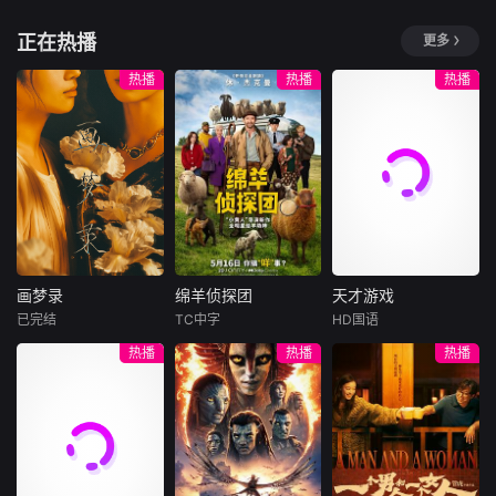
活，记录西南大地
力，也延伸到现实
姜超
自然馈赠的原生鲜
职场中的普遍焦
深埋地下的古墓，
本付费节目非正
正在热播
更多
味。镜头以灶台为
虑，让观众在共鸣
是历史封存的密
于荣光石兆琪对决
片，以赘婿接业、
舞台，聚焦一代代
与会心一笑中，看
码；层层叠叠的谜
香云纱工艺、贡品
热播
热播
热播
本土守味匠人。他
懂制度如何影响个
团，藏着岁月掩埋
争夺、皇帝微服与
们恪守百年古法、
人选择，并获得更
的真相。纪录片
女性掌业五条线
严守食材本心，对
清醒、更实用的职
《十大古墓》聚焦
索，讲解岭南丝织
抗工业化速成模
场判断。
多座极具传奇色彩
业、古代赘婿制
式；同时与时俱
的古代墓葬，跟随
度、服饰政治和藩
进、大胆创新，在
考古队的脚步，穿
王叛乱。课程重点
守正与出新之间延
越千年时光，探寻
呈现“三蒸九煮十八
续老味道的生命
尘封的文明印记。
晒”等非遗技艺，说
力。每一道名菜不
从暗藏玄机的陵寝
明香云纱为何被称
仅是地域饮食符
画梦录
绵羊侦探团
天才游戏
构造，到价值连城
为“软黄金”，又如
画梦录
绵羊侦探团
天才游戏
号，更承载着家族
的出土文物，从扑
何进入贡品与商业
已完结
TC中字
HD国语
传承与城市性格。
代露娃
唐诗逸
休·杰克曼
彭昱畅
丁禹兮
朔迷离的墓主身
竞争。通过李云
热播
热播
热播
节目以食化人、以
林柏叡
尼可拉斯·博朗
李蔓瑄
份，到鲜为人知的
河、周星鱼等人
味传情，用平凡手
尼古拉斯·加利齐纳
历史秘闻，影片以
物，观众能理解传
民国的上海滩，身
穷途末路的天才少
艺人的坚守故事诠
严谨的视角抽丝剥
统家业、宫廷权力
怀绝技的孤女画师
牧羊人乔治
年刘全龙（彭昱畅
释精益求精的工匠
茧，在发掘与考证
与女性经营能力之
许雁真，意外与身
（休·杰克曼饰）最
饰），被偏执富家
精神，用人间烟火
中，揭开古墓背后
间的复杂关系。
陷危局的融汇银行
爱给羊群读侦探小
公子陈伦（丁禹兮
串
的传奇故事，让沉
总账姜心羽产生交
说，没想到自己有
饰）选中，被迫踏
睡的历史重见天