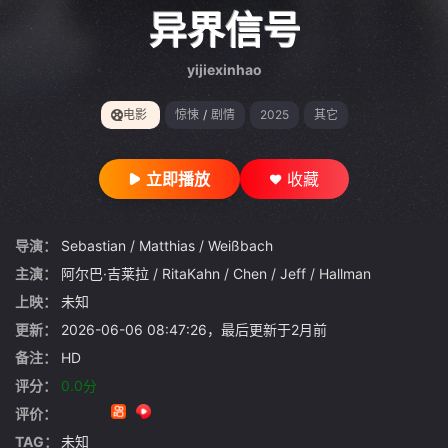
gt 0"}
异界信号
yijiexinhao
电影
惊悚
/
剧情
2025
其它
立即播放
收藏
导演：
Sebastian
/
Matthias
/
Weißbach
主演：
阿尔巴·吉莱拉
/
RitaKahn
/
Chen
/
Jeff
/
Hallman
上映：
未知
更新：
2026-06-06 08:47:26，最后更新于2月前
备注：
HD
评分：
0.0分
评价：
TAG：
未知