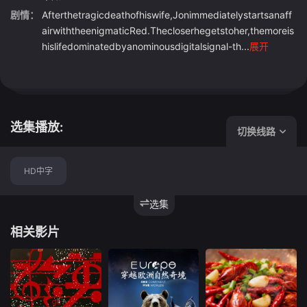
剧情：
Afterthetragicdeathofhiswife,Jonimmediatelystartsanaff
airwiththeenigmaticRed.Thecloserhegetstoher,themoreis
hislifedominatedbyanominousdigitalsignal-th...
展开
选集播放:
切换线路
HD中字
选集
相关影片