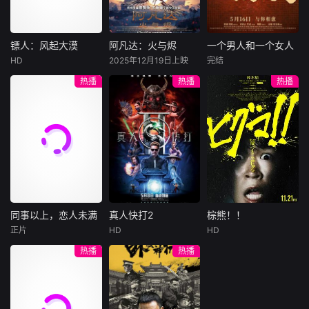
集。姜心羽遭人陷
一天会离奇死亡。
入一场为他量身打
日。
害，只得与许雁真
他留下的3000万
造的“换命游戏”。
结盟，彼时银行欲
巨额遗产，让每个
豪华别墅、名车名
将国宝名画低价卖
人貌似都有犯罪动
表、神秘女友全部
镖人：风起大漠
阿凡达：火与烬
一个男人和一个女人
镖人：风起大漠
阿凡达：火与烬
一个男人和一个女人
给外国人，许雁真
机。警察毫无头绪
备齐，在陈伦的精
HD
2025年12月19日上映
完结
吴京
谢霆锋
萨姆·沃辛顿
黄渤
倪妮
凭借自身精湛画技
之时，羊群们决定
心打造下，刘全龙
热播
热播
热播
于适
佐伊·索尔达娜
周汉宁
仿造名画、偷天换
“不务正业”迈出牧
瞬间拥有顶配人
西格妮·韦弗
日。几经波折，两
场，追查牧羊人“躺
生。
大漠之上，镖人、
男人（黄渤
人联手在各方势力
平
官府、西域五大家
影片聚焦杰克·萨利
饰）和女人（倪妮
的夹缝间巧妙周
族等多方势力盘根
与奈蒂莉一家的命
饰）飞机同时落
旋，共历险阻，破
错节、暗潮涌动。
运起伏，在前作的
地，入住同一家酒
解重重困境。
“天字第二号逃犯”
情感余波之上，深
店，成为一墙之隔
刀马接下特殊押镖
刻描绘一个家族在
的邻居。不够隔音
任务，和同伴一起
战火中如何成长、
的房间暴露了男人
从西域护镖远赴长
并共同守护血脉相
和女人因生活暂停
安。不料，他们的
连的情感纽带的历
陷入的困境，健
同事以上，恋人未满
真人快打2
棕熊！！
同事以上，恋人未满
真人快打2
棕熊！！
护送对象竟是“天字
程，从而将故事推
康、家庭、婚姻、
正片
HD
HD
詹妮弗·洛佩兹
卡尔·厄本
铃木福
第一号逃犯”知世
向更具张力的全新
经济......成年人的生
热播
热播
布雷特·戈德斯坦
阿德莱恩·鲁道夫
郎……天下熙熙皆
维度。此外，潘多
活里从来没有“容
暂无内容
贝蒂·吉尔平
杰西卡·麦克娜美
为利来，各方势力
拉的全新领域也即
易”
闻风入局，抢镖厮
将揭晓
洛佩兹饰演的航空
过气好莱坞演
杀接连上演……
公司 和戈德斯坦饰
员强尼·凯奇（卡尔·