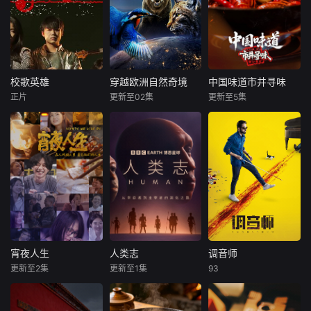
校歌英雄
穿越欧洲自然奇境
中国味道市井寻味
校歌英雄
穿越欧洲自然奇境
中国味道市井寻味
正片
更新至02集
更新至5集
彭思嘉
徐畅
未知
未知
黄黎
从斯瓦尔巴群岛冰
《中国味道·市井寻
叛逆富二代叛逆为
封的荒原，到沐浴
味》走遍大江南
躲爹妈安排，偷报
着阳光的地中海沿
北，聚焦十组最接
音乐专业，开学撩
岸，这部野生动物
地气的美食图景：
学姐，为校花与校
纪录片深入探索了
从一锅乱炖的豪
草开战，背后搞小
欧洲最重要迷人的
迈，到明火直烤的
动作坑对手又坑队
栖息地，并邂逅了
奔放；从辣度爆表
友；寒门工科妹靠
最非凡的野生居
的酣畅，到反差之
兼职偷师学音乐，
民。蓝鲸、北极熊
味的惊喜；从时令
一边端盘子一边写
与翱翔天际的金雕
山野的鲜灵，到下
宵夜人生
人类志
调音师
宵夜人生
人类志
调音师
歌逆袭。校园歌曲
领衔登场，珍稀罕
水全物的逆袭与入
更新至2集
更新至1集
93
未知
未知
阿尤斯曼·库拉纳
塔布
原创大赛终极一
见的波斯豹等珍稀
席。更有舌尖上的
拉迪卡·艾普特
战，看废柴二代如
物种的身影也惊艳
非遗传承，
人间至味是清欢，
本片深入探索智人
何洗白，草
亮相。全片满载震