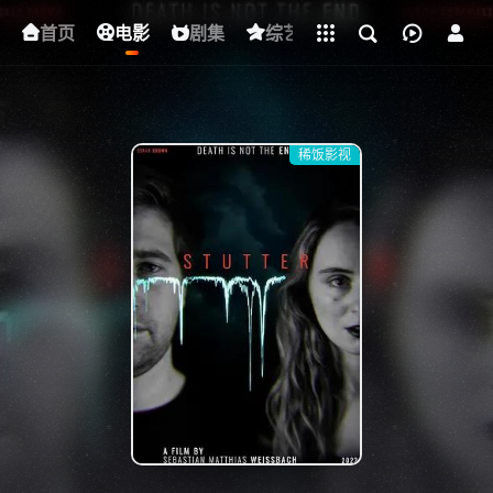
立即登录
首页
电影
下载客户端
剧集
综艺
动漫
短剧
稀饭影视
{if condition="$obj.vod_points