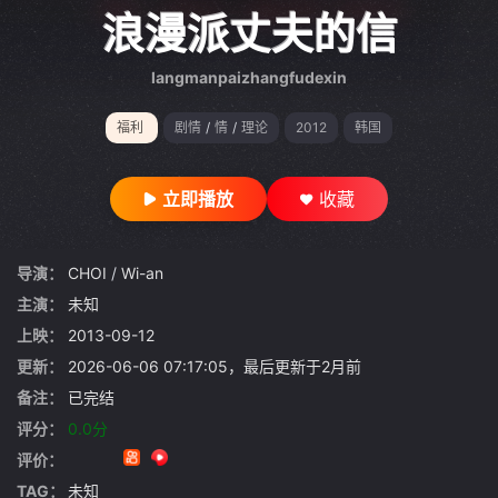
gt 0"}
浪漫派丈夫的信
langmanpaizhangfudexin
福利
剧情
/
情
/
理论
2012
韩国
立即播放
收藏
导演：
CHOI
/
Wi-an
主演：
未知
上映：
2013-09-12
更新：
2026-06-06 07:17:05，最后更新于2月前
备注：
已完结
评分：
0.0分
评价：
TAG：
未知