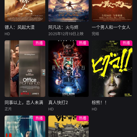
总账姜心羽产生交
说，没想到自己有
饰）选中，被迫踏
集。姜心羽遭人陷
一天会离奇死亡。
入一场为他量身打
害，只得与许雁真
他留下的3000万
造的“换命游戏”。
结盟，彼时银行欲
巨额遗产，让每个
豪华别墅、名车名
将国宝名画低价卖
人貌似都有犯罪动
表、神秘女友全部
镖人：风起大漠
阿凡达：火与烬
一个男人和一个女人
镖人：风起大漠
阿凡达：火与烬
一个男人和一个女人
给外国人，许雁真
机。警察毫无头绪
备齐，在陈伦的精
HD
2025年12月19日上映
完结
吴京
谢霆锋
萨姆·沃辛顿
黄渤
倪妮
凭借自身精湛画技
之时，羊群们决定
心打造下，刘全龙
热播
热播
热播
于适
佐伊·索尔达娜
周汉宁
仿造名画、偷天换
“不务正业”迈出牧
瞬间拥有顶配人
西格妮·韦弗
日。几经波折，两
场，追查牧羊人“躺
生。
大漠之上，镖人、
男人（黄渤
人联手在各方势力
平
官府、西域五大家
影片聚焦杰克·萨利
饰）和女人（倪妮
的夹缝间巧妙周
族等多方势力盘根
与奈蒂莉一家的命
饰）飞机同时落
旋，共历险阻，破
错节、暗潮涌动。
运起伏，在前作的
地，入住同一家酒
解重重困境。
“天字第二号逃犯”
情感余波之上，深
店，成为一墙之隔
刀马接下特殊押镖
刻描绘一个家族在
的邻居。不够隔音
任务，和同伴一起
战火中如何成长、
的房间暴露了男人
从西域护镖远赴长
并共同守护血脉相
和女人因生活暂停
安。不料，他们的
连的情感纽带的历
陷入的困境，健
同事以上，恋人未满
真人快打2
棕熊！！
同事以上，恋人未满
真人快打2
棕熊！！
护送对象竟是“天字
程，从而将故事推
康、家庭、婚姻、
正片
HD
HD
詹妮弗·洛佩兹
卡尔·厄本
铃木福
第一号逃犯”知世
向更具张力的全新
经济......成年人的生
热播
热播
布雷特·戈德斯坦
阿德莱恩·鲁道夫
郎……天下熙熙皆
维度。此外，潘多
活里从来没有“容
暂无内容
贝蒂·吉尔平
杰西卡·麦克娜美
为利来，各方势力
拉的全新领域也即
易”
闻风入局，抢镖厮
将揭晓
洛佩兹饰演的航空
过气好莱坞演