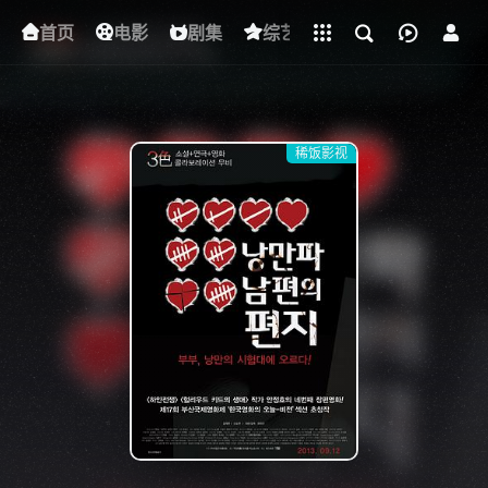
立即登录
首页
电影
下载客户端
剧集
综艺
动漫
短剧
稀饭影视
{if condition="$obj.vod_points