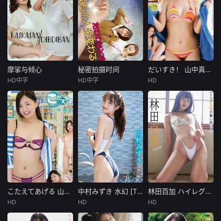
摩挲与倾心
秘密拍摄时间
だいすき！ 山中真由美 [BMAY-008]
摩挲与倾心
秘密拍摄时间
だいすき！ 山中真由美 [BMAY-008]
HD中字
HD中字
HD
Christy
松本菜奈实
未知
Imperial
明美美羽
作品紹介タレン
Chloe
并木塔子
ト： 山中真由美
Can'tgetenou
电影导演花
イメージメーカ
ghoffemaletofema
恋，收到儿时玩伴
ー： アイマック
leactionin"Kiss/Ki
兼名导须藤的墨西
スイメージレーベ
ss"?Here'safollow
哥拍片邀约。她惊
ル： &n
uphostedbytwooft
喜之余却感到不
hehottest
安，态度犹豫。这
让曾被花恋鼓励要
活得自由的挚友
こたえてあげる 山中真由美 [BMAY-004]
中村みずき 水幻 [TSDS-46086]
林田百加 ハイレグ天使が舞い降りた [TSDS-46072]
こたえてあげる 山中真由美 [BMAY-004]
中村みずき 水幻 [TSDS-46086]
林田百加 ハイレグ天使が舞い降りた [TSDS-46072]
绫，对她的含糊其
HD
HD
HD
未知
未知
未知
辞感到不满，两人
的友谊也因此面临