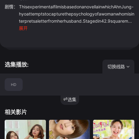
剧情：
ThisexperimentalfilmisbasedonanovellainwhichAhnJung-
hyoattemptstocapturethepsychologyofawomanwhomisin
terpretsaletterfromherhusband.Stagedin42.9squarem...
展开
选集播放:
切换线路
HD
选集
相关影片