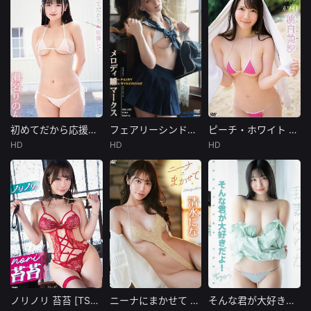
作品紹介タレン
発売日： 2025/0
発売日： 2023/1
考验。
ト： 山中真由美
8/29製作年： --
2/22製作年： --
イメージメーカ
--収録時間： 8
--収録時間： 1
ー： アイマック
スイメージレーベ
ル： &n
初めてだから応援して 瀬名りのん [TSDS-43065]
フェアリーシンドローム (R18) メロディ・雛・マークス [TSDS-43067]
ピーチ・ホワイト 桃白美沙 [TSDS-43055]
初めてだから応援して 瀬名りのん [TSDS-43065]
フェアリーシンドローム (R18) メロディ・雛・マークス [TSDS-43067]
ピーチ・ホワイト 桃白美沙 [TSDS-43055]
HD
HD
HD
未知
未知
未知
発売日： 2026/0
配信開始日： 20
発売日： 2026/0
2/20製作年： --
26/02/19商品発売
1/23製作年： --
--収録時間： -
日： 2026/02/19
--収録時間： 1
収録時間： &nb
ノリノリ 苔苔 [TSDS-43066]
ニーナにまかせて 清水にな [TSDS-43064]
そんな君が大好きだよ ちゅっ！ 我妻ゆりか [TSDS-47003]
ノリノリ 苔苔 [TSDS-43066]
ニーナにまかせて 清水にな [TSDS-43064]
そんな君が大好きだよ ちゅっ！ 我妻ゆりか [TSDS-47003]