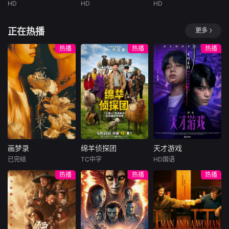
HD
HD
HD
未知
未知
未知
発売日： 2026/0
発売日： 2026/0
発売日： 2022/0
正在热播
更多
2/20製作年： --
2/20製作年： --
7/22製作年： --
--収録時間： -
--収録時間： -
--収録時間： 1
热播
热播
热播
画梦录
绵羊侦探团
天才游戏
画梦录
绵羊侦探团
天才游戏
已完结
TC中字
HD国语
代露娃
唐诗逸
休·杰克曼
彭昱畅
丁禹兮
热播
热播
热播
林柏叡
尼可拉斯·博朗
李蔓瑄
尼古拉斯·加利齐纳
民国的上海滩，身
穷途末路的天才少
怀绝技的孤女画师
牧羊人乔治
年刘全龙（彭昱畅
许雁真，意外与身
（休·杰克曼饰）最
饰），被偏执富家
陷危局的融汇银行
爱给羊群读侦探小
公子陈伦（丁禹兮