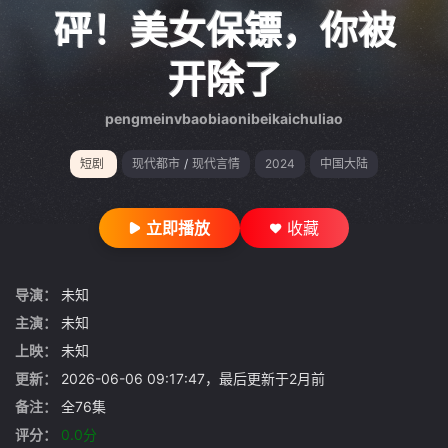
gt 0"}
砰！美女保镖，你被
开除了
pengmeinvbaobiaonibeikaichuliao
短剧
现代都市
/
现代言情
2024
中国大陆
立即播放
收藏
导演：
未知
主演：
未知
上映：
未知
更新：
2026-06-06 09:17:47，最后更新于2月前
备注：
全76集
评分：
0.0分