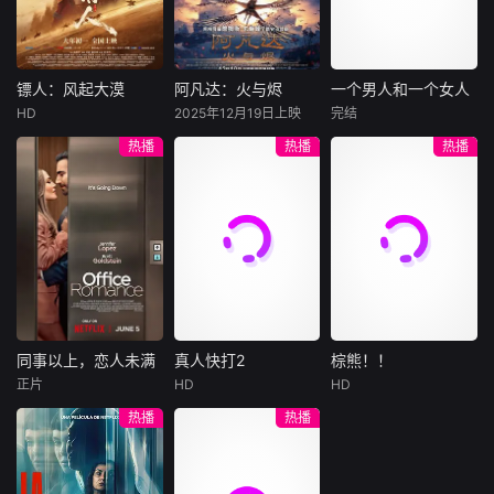
集。姜心羽遭人陷
一天会离奇死亡。
入一场为他量身打
害，只得与许雁真
他留下的3000万
造的“换命游戏”。
结盟，彼时银行欲
巨额遗产，让每个
豪华别墅、名车名
将国宝名画低价卖
人貌似都有犯罪动
表、神秘女友全部
镖人：风起大漠
阿凡达：火与烬
一个男人和一个女人
镖人：风起大漠
阿凡达：火与烬
一个男人和一个女人
给外国人，许雁真
机。警察毫无头绪
备齐，在陈伦的精
HD
2025年12月19日上映
完结
吴京
谢霆锋
萨姆·沃辛顿
黄渤
倪妮
凭借自身精湛画技
之时，羊群们决定
心打造下，刘全龙
热播
热播
热播
于适
佐伊·索尔达娜
周汉宁
仿造名画、偷天换
“不务正业”迈出牧
瞬间拥有顶配人
西格妮·韦弗
日。几经波折，两
场，追查牧羊人“躺
生。
大漠之上，镖人、
男人（黄渤
人联手在各方势力
平
官府、西域五大家
影片聚焦杰克·萨利
饰）和女人（倪妮
的夹缝间巧妙周
族等多方势力盘根
与奈蒂莉一家的命
饰）飞机同时落
旋，共历险阻，破
错节、暗潮涌动。
运起伏，在前作的
地，入住同一家酒
解重重困境。
“天字第二号逃犯”
情感余波之上，深
店，成为一墙之隔
刀马接下特殊押镖
刻描绘一个家族在
的邻居。不够隔音
任务，和同伴一起
战火中如何成长、
的房间暴露了男人
从西域护镖远赴长
并共同守护血脉相
和女人因生活暂停
安。不料，他们的
连的情感纽带的历
陷入的困境，健
同事以上，恋人未满
真人快打2
棕熊！！
同事以上，恋人未满
真人快打2
棕熊！！
护送对象竟是“天字
程，从而将故事推
康、家庭、婚姻、
正片
HD
HD
詹妮弗·洛佩兹
卡尔·厄本
铃木福
第一号逃犯”知世
向更具张力的全新
经济......成年人的生
热播
热播
布雷特·戈德斯坦
阿德莱恩·鲁道夫
郎……天下熙熙皆
维度。此外，潘多
活里从来没有“容
暂无内容
贝蒂·吉尔平
杰西卡·麦克娜美
为利来，各方势力
拉的全新领域也即
易”
闻风入局，抢镖厮
将揭晓
洛佩兹饰演的航空
过气好莱坞演
杀接连上演……