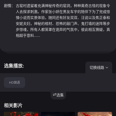
剧情：
古窑村遗留着充满神秘传奇的窑洞，种种离奇古怪的现象令
人去探求刺激。作家张小妍在男友车宇的陪伴下为了完成惊
悚小说而实景体验，随同还有好友双双、汪说以及焦正泰和
安妮夫妇，神秘的棺材、恐怖的敲门声、鬼打墙的迷阵等步
步惊魂，所有人都笼罩在诡异的气氛中，彼此相互猜疑，真
相超乎意料......
选集播放:
切换线路
HD国语
选集
相关影片