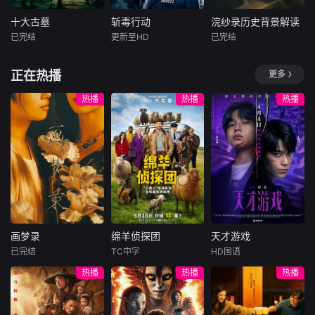
材、手艺、人情三
分配、评价机制和
重维度切入，回归
生存逻辑。内容既
十大古墓
斩毒行动
浣纱录历史背景解读
十大古墓
斩毒行动
浣纱录历史背景解读
山野本真与市井生
保留剧情的喜剧张
已完结
更新至HD
已完结
未知
石兆琪
于荣光
未知
活，记录西南大地
力，也延伸到现实
姜超
自然馈赠的原生鲜
职场中的普遍焦
深埋地下的古墓，
本付费节目非正
正在热播
更多
味。镜头以灶台为
虑，让观众在共鸣
是历史封存的密
于荣光石兆琪对决
片，以赘婿接业、
舞台，聚焦一代代
与会心一笑中，看
码；层层叠叠的谜
香云纱工艺、贡品
热播
热播
热播
本土守味匠人。他
懂制度如何影响个
团，藏着岁月掩埋
争夺、皇帝微服与
们恪守百年古法、
人选择，并获得更
的真相。纪录片
女性掌业五条线
严守食材本心，对
清醒、更实用的职
《十大古墓》聚焦
索，讲解岭南丝织
抗工业化速成模
场判断。
多座极具传奇色彩
业、古代赘婿制
式；同时与时俱
的古代墓葬，跟随
度、服饰政治和藩
进、大胆创新，在
考古队的脚步，穿
王叛乱。课程重点
守正与出新之间延
越千年时光，探寻
呈现“三蒸九煮十八
续老味道的生命
尘封的文明印记。
晒”等非遗技艺，说
力。每一道名菜不
从暗藏玄机的陵寝
明香云纱为何被称
仅是地域饮食符
画梦录
绵羊侦探团
天才游戏
构造，到价值连城
为“软黄金”，又如
画梦录
绵羊侦探团
天才游戏
号，更承载着家族
的出土文物，从扑
何进入贡品与商业
已完结
TC中字
HD国语
传承与城市性格。
代露娃
唐诗逸
休·杰克曼
彭昱畅
丁禹兮
朔迷离的墓主身
竞争。通过李云
热播
热播
热播
节目以食化人、以
林柏叡
尼可拉斯·博朗
李蔓瑄
份，到鲜为人知的
河、周星鱼等人
味传情，用平凡手
尼古拉斯·加利齐纳
历史秘闻，影片以
物，观众能理解传
民国的上海滩，身
穷途末路的天才少
艺人的坚守故事诠
严谨的视角抽丝剥
统家业、宫廷权力
怀绝技的孤女画师
牧羊人乔治
年刘全龙（彭昱畅