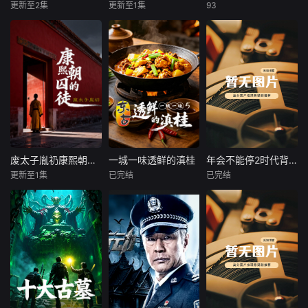
歌逆袭。校园歌曲
领衔登场，珍稀罕
水全物的逆袭与入
更新至2集
更新至1集
93
未知
未知
阿尤斯曼·库拉纳
塔布
原创大赛终极一
见的波斯豹等珍稀
席。更有舌尖上的
拉迪卡·艾普特
战，看废柴二代如
物种的身影也惊艳
非遗传承，
人间至味是清欢，
本片深入探索智人
何洗白，草
亮相。全片满载震
当宵夜不仅是宵
的悠久历史——揭
印度影片《调音
撼壮观的影像画
夜，节目着眼于“人
示人类如何成为地
师》改编自2010年
面，记录了多项科
与食物”的关系，以
球上最强大的动
的同名法国高分悬
学界首次发现的动
美食为切口，看一
物。大约30万年
疑短片。故事讲述
物行为，堪称有史
场美食的味觉复
前，智人出现在非
了一直假装盲人的
以来制作规模最宏
兴，来听食客故事
洲。如今，他们是
钢琴调音师阿卡
大的野生动物纪录
里的百态人生，我
这个星球上仅存的
什，在意外成为一
片之一。
在宵夜里等你，一
人类物种。这一切
起凶杀案的唯一“目
起看生活万岁！
是如何发生的？这
击证人”后，所遭遇
废太子胤礽康熙朝的囚徒
一城一味透鲜的滇桂
年会不能停2时代背景解读
废太子胤礽康熙朝的囚徒
一城一味透鲜的滇桂
年会不能停2时代背景解读
部纪录片利用最新
的种种出其不意的
更新至1集
已完结
已完结
未知
未知
未知
的DNA测序技术、
经历。影片故事波
化石证据
折惊奇，反转不
一场长达四十年的
本季节目以“六城寻
节目以《年会不能
断，是2018年度IM
“权力PUA”与一个
鲜之旅”为主线，摒
停2！》的职场故
Db评分最高的印度
灵魂的扭曲与崩
弃走马观花式的探
事为切口，聚焦升
影片。
溃。
店介绍，深度聚焦
职、绩效、规则、
“家乡鲜味”，着力
人际协作与劳动回
挖掘滇桂美食背后
报五大议题，用轻
的乡土情怀与人文
松幽默的表达拆解
匠心。节目从食
大公司内部的权力