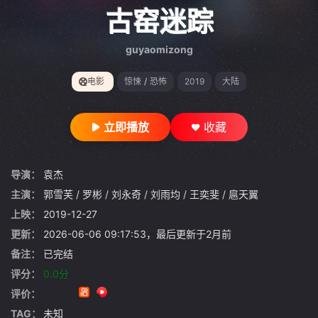
gt 0"}
古窑迷踪
guyaomizong
电影
惊悚
/
恐怖
2019
大陆
立即播放
收藏
导演：
袁杰
主演：
郭雪芙
/
罗彬
/
刘永奇
/
刘雨均
/
王奕斐
/
扈天翼
上映：
2019-12-27
更新：
2026-06-06 09:17:53，最后更新于2月前
备注：
已完结
评分：
0.0分
评价：
TAG：
未知