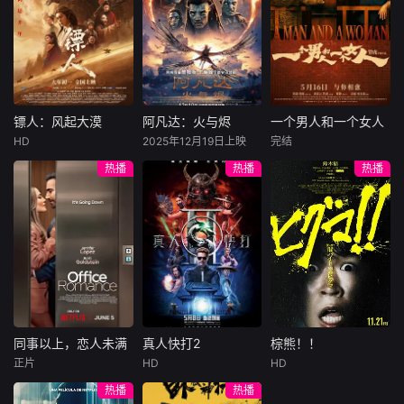
释精益求精的工匠
茧，在发掘与考证
与女性经营能力之
许雁真，意外与身
（休·杰克曼饰）最
饰），被偏执富家
精神，用人间烟火
中，揭开古墓背后
间的复杂关系。
陷危局的融汇银行
爱给羊群读侦探小
公子陈伦（丁禹兮
串
的传奇故事，让沉
总账姜心羽产生交
说，没想到自己有
饰）选中，被迫踏
睡的历史重见天
集。姜心羽遭人陷
一天会离奇死亡。
入一场为他量身打
日。
害，只得与许雁真
他留下的3000万
造的“换命游戏”。
结盟，彼时银行欲
巨额遗产，让每个
豪华别墅、名车名
将国宝名画低价卖
人貌似都有犯罪动
表、神秘女友全部
镖人：风起大漠
阿凡达：火与烬
一个男人和一个女人
镖人：风起大漠
阿凡达：火与烬
一个男人和一个女人
给外国人，许雁真
机。警察毫无头绪
备齐，在陈伦的精
HD
2025年12月19日上映
完结
吴京
谢霆锋
萨姆·沃辛顿
黄渤
倪妮
凭借自身精湛画技
之时，羊群们决定
心打造下，刘全龙
热播
热播
热播
于适
佐伊·索尔达娜
周汉宁
仿造名画、偷天换
“不务正业”迈出牧
瞬间拥有顶配人
西格妮·韦弗
日。几经波折，两
场，追查牧羊人“躺
生。
大漠之上，镖人、
男人（黄渤
人联手在各方势力
平
官府、西域五大家
影片聚焦杰克·萨利
饰）和女人（倪妮
的夹缝间巧妙周
族等多方势力盘根
与奈蒂莉一家的命
饰）飞机同时落
旋，共历险阻，破
错节、暗潮涌动。
运起伏，在前作的
地，入住同一家酒
解重重困境。
“天字第二号逃犯”
情感余波之上，深
店，成为一墙之隔
刀马接下特殊押镖
刻描绘一个家族在
的邻居。不够隔音
任务，和同伴一起
战火中如何成长、
的房间暴露了男人
从西域护镖远赴长
并共同守护血脉相
和女人因生活暂停
安。不料，他们的
连的情感纽带的历
陷入的困境，健
同事以上，恋人未满
真人快打2
棕熊！！
同事以上，恋人未满
真人快打2
棕熊！！
护送对象竟是“天字
程，从而将故事推
康、家庭、婚姻、
正片
HD
HD
詹妮弗·洛佩兹
卡尔·厄本
铃木福
第一号逃犯”知世
向更具张力的全新
经济......成年人的生
热播
热播
布雷特·戈德斯坦
阿德莱恩·鲁道夫
郎……天下熙熙皆
维度。此外，潘多
活里从来没有“容
暂无内容