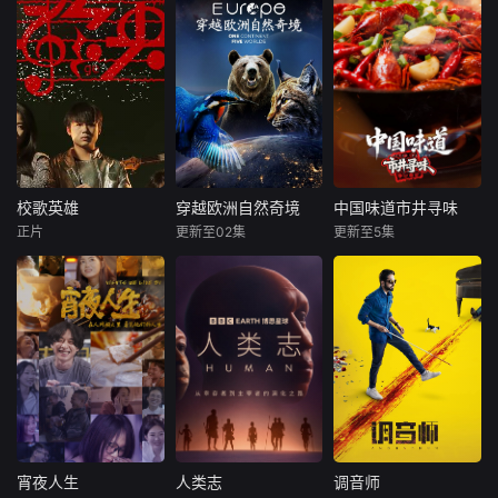
校歌英雄
穿越欧洲自然奇境
中国味道市井寻味
校歌英雄
穿越欧洲自然奇境
中国味道市井寻味
正片
更新至02集
更新至5集
彭思嘉
徐畅
未知
未知
黄黎
从斯瓦尔巴群岛冰
《中国味道·市井寻
叛逆富二代叛逆为
封的荒原，到沐浴
味》走遍大江南
躲爹妈安排，偷报
着阳光的地中海沿
北，聚焦十组最接
音乐专业，开学撩
岸，这部野生动物
地气的美食图景：
学姐，为校花与校
纪录片深入探索了
从一锅乱炖的豪
草开战，背后搞小
欧洲最重要迷人的
迈，到明火直烤的
动作坑对手又坑队
栖息地，并邂逅了
奔放；从辣度爆表
友；寒门工科妹靠
最非凡的野生居
的酣畅，到反差之
兼职偷师学音乐，
民。蓝鲸、北极熊
味的惊喜；从时令
一边端盘子一边写
与翱翔天际的金雕
山野的鲜灵，到下
宵夜人生
人类志
调音师
宵夜人生
人类志
调音师