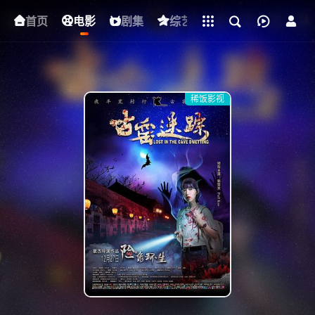
立即登录
首页
电影
下载客户端
剧集
综艺
动漫
短剧
稀饭影视
{if condition="$obj.vod_points