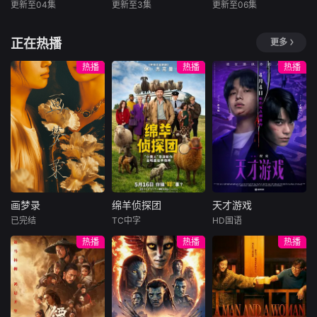
间，引猎物上钩。
人、花妖勾魂、吊
更新至04集
更新至3集
更新至06集
吴谨言
陈哲远
演员表
李崇霄
杨淇
叶小唯的人生始于
灯行刺、古井索命
梁永棋
（按姓氏笔画排序）
李梦谦
22岁的盛夏，终于
的凶宅奇案。
正在热播
更多
领衔主演
22岁的寒冬。踏过
改编自行烟烟
剧中主要讲述
荆棘，玫瑰终将滴
的同名小说。孟廷
《昭阳公主》由上
了以谷一诚（李崇
热播
热播
热播
血盛开。
辉，大平王朝有史
海宽娱数码科技有
霄饰演）为代表的
以来个以女子进士
限公司出品。改编
冀北市公安刑警用
科三元及第入翰林
自晋江文学城小说
自己的超凡的智慧
院的奇女子。十年
《平阳公主》，原
与过人的勇气，屡
前的她被他从死人
著：青帷。寒门沈
破奇案、勇擒元凶
堆里救出来，蓬头
孝一心苦读只为入
的故事，展现了人
垢面口齿不清。十
朝为官，查清父亲
民警察的赤胆忠心
年后的她才学满
死因，却因意外与
与铁血柔情。该
腹、冠盖众人，于
昭阳公主李述一夜
画梦录
绵羊侦探团
天才游戏
女子进士科上大方
春风后又被其弃
画梦录
绵羊侦探团
天才游戏
异彩，成为
之。不久后他高中
已完结
TC中字
HD国语
代露娃
唐诗逸
休·杰克曼
彭昱畅
丁禹兮
状元，新考鹿鸣宴
热播
热播
热播
林柏叡
尼可拉斯·博朗
李蔓瑄
沈孝面圣，第一道
尼古拉斯·加利齐纳
奏疏就是弹劾这位
民国的上海滩，身
穷途末路的天才少
“骄奢淫逸”的公
怀绝技的孤女画师
牧羊人乔治
年刘全龙（彭昱畅
主......两人从相杀到
许雁真，意外与身
（休·杰克曼饰）最
饰），被偏执富家
相惜，相互欣赏生
陷危局的融汇银行
爱给羊群读侦探小
公子陈伦（丁禹兮