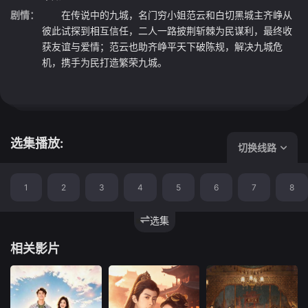
剧情：
在传说中的九城，名门穷小姐范云和白切黑城主齐峥从
彼此试探到相互信任，二人一路披荆斩棘为民谋利，最终收
获友谊与爱情；范云也助齐峥平天下破陈规，解决九城危
机，携手为民打造繁荣九城。
选集播放:
切换线路
1
2
3
4
5
6
7
8
选集
相关影片