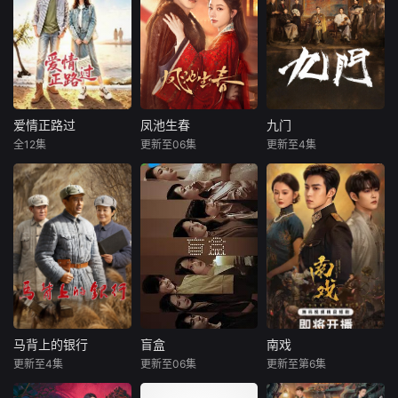
爱情正路过
凤池生春
九门
爱情正路过
凤池生春
九门
全12集
更新至06集
更新至4集
向甜
陈禹锋
朱丽岚
邓凯
陈伟霆
陈瑶
薛八一
曾舜晞
《爱情正路
过》由广东局选
屠户女戚元是被掉
《九门》讲述了长
送，岭南文化传媒
包的侯府千金，假
沙风云再起之时，
（广东）有限公司
千金为自保陷害欺
张启山（陈伟霆
出品，10分钟*12
辱戚元。戚元无奈
饰）与吴老狗（曾
集，取景地为云南
沦为靖王萧云庭的
舜晞 饰）强强联
昆明滇池、海埂大
暗卫，两人互生情
手，携手霍仙姑
坝等，讲述了两个
愫。齐王疯狂闯入
（陈瑶 饰）与九门
性格迥异、生活经
两人大婚之夜，戚
诸人共赴冒险奇
历不同的都市青年
元与他同归于尽，
局。一桩401部队
马背上的银行
盲盒
南戏
马背上的银行
盲盒
南戏
男女，在昆明旅行
却发现自己重生。
的神秘失踪事件，
更新至4集
更新至06集
更新至第6集
杜志国
郑卫莉
于雯
王艺哲
张景昀
赵奂然
中彼此治愈与成长
这一世，她要见神
牵出百年尘封的惊
姬晓飞
王泓鑫
吉舒亦
的爱情故
杀神，见佛杀
天秘辛。生死抉