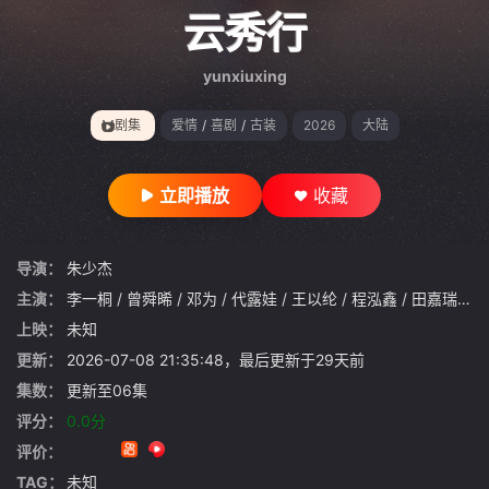
gt 0"}
云秀行
yunxiuxing
剧集
爱情
/
喜剧
/
古装
2026
大陆
立即播放
收藏
导演：
朱少杰
主演：
李一桐
/
曾舜晞
/
邓为
/
代露娃
/
王以纶
/
程泓鑫
/
田嘉瑞
/
简
上映：
未知
更新：
2026-07-08 21:35:48，最后更新于29天前
集数：
更新至06集
评分：
0.0分
评价：
TAG：
未知