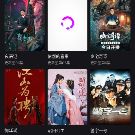
佛……
择、兄弟之情、门
抗战时期，日伪大
五个相互独
暂无简介
派担当与家国大义
肆发行伪钞，肆意
立，又彼此呼应的
相互交织。九门众
扰乱根据地金融秩
故事——用一场精
人用热血和牺牲，
序、掠夺战略物
心策划的“夏令营”
守护家园，共渡难
资。为守住敌后经
完成复仇的受害
关。
济命脉，我党革命
者；临终前与遗憾
干部高景波、徐邵
和解的“无用之
梁等人临危受命，
人”；共享同一具躯
在太行山根据地秘
体的人格“刮刮
夜语记
依然的喜事
幽宅奇谭
夜语记
依然的喜事
幽宅奇谭
密筹备冀南银行。
乐”；病床前不离不
更新至06集
更新至第06集
更新至第6集
李汶翰
鹤男
蒋依依
黄小蕾
应灏铭
朱娅
民间印钞手艺人张
弃的“紧急联络
孙思凡
王天辰
肖东昊
宝田深受革命精神
人”；产后抑郁中自
感召，挺身
我摧毁的“
出身贫寒的酿酒师
烟火深处，岁月生
民国时期，江淮与
叶小唯遭遇爱人程
香。 春光巷
迅哥组成说书班
桉、恩师林晚媚的
里，俯拾皆是散落
子，偶遇“白天人住
双重背叛。她从恨
的暖意。 晓西
屋，晚上鬼占房”的
意中涅槃重生，借
天内，托举生死千
阴阳宅，江淮被掳
私生女桑落的身份
钧的别离。 希
走配“阴婚”。他与
入住程家。她步步
望，在“喜事”的缝
女探长穆英搭档，
为营，周旋在各怀
隙里，悄然发芽、
侦破阎王娶亲、五
心思的豪门众人
生长。
鬼运财、木偶杀
御廷谣
昭阳公主
警字一号
御廷谣
昭阳公主
警字一号