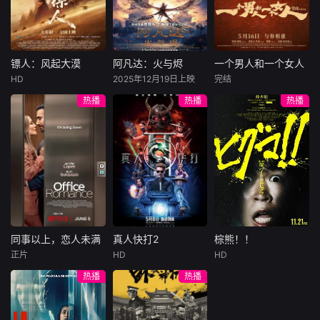
出情愫。从对立到
总账姜心羽产生交
说，没想到自己有
饰）选中，被迫踏
联手，沈孝助公主
集。姜心羽遭人陷
一天会离奇死亡。
入一场为他量身打
挣脱枷锁，两人在
害，只得与许雁真
他留下的3000万
造的“换命游戏”。
并肩对抗的路上，
结盟，彼时银行欲
巨额遗产，让每个
豪华别墅、名车名
意识到这阶级之争
将国宝名画低价卖
人貌似都有犯罪动
表、神秘女友全部
镖人：风起大漠
阿凡达：火与烬
一个男人和一个女人
镖人：风起大漠
阿凡达：火与烬
一个男人和一个女人
背后的症结：只有
给外国人，许雁真
机。警察毫无头绪
备齐，在陈伦的精
HD
2025年12月19日上映
完结
国泰民安才能有个
吴京
谢霆锋
萨姆·沃辛顿
黄渤
倪妮
凭借自身精湛画技
之时，羊群们决定
心打造下，刘全龙
热播
热播
热播
人命运的安好。
于适
佐伊·索尔达娜
周汉宁
仿造名画、偷天换
“不务正业”迈出牧
瞬间拥有顶配人
西格妮·韦弗
日。几经波折，两
场，追查牧羊人“躺
生。
大漠之上，镖人、
男人（黄渤
人联手在各方势力
平
官府、西域五大家
影片聚焦杰克·萨利
饰）和女人（倪妮
的夹缝间巧妙周
族等多方势力盘根
与奈蒂莉一家的命
饰）飞机同时落
旋，共历险阻，破
错节、暗潮涌动。
运起伏，在前作的
地，入住同一家酒
解重重困境。
“天字第二号逃犯”
情感余波之上，深
店，成为一墙之隔
刀马接下特殊押镖
刻描绘一个家族在
的邻居。不够隔音
任务，和同伴一起
战火中如何成长、
的房间暴露了男人
从西域护镖远赴长
并共同守护血脉相
和女人因生活暂停
安。不料，他们的
连的情感纽带的历
陷入的困境，健
同事以上，恋人未满
真人快打2
棕熊！！
同事以上，恋人未满
真人快打2
棕熊！！
护送对象竟是“天字
程，从而将故事推
康、家庭、婚姻、
正片
HD
HD
詹妮弗·洛佩兹
卡尔·厄本
铃木福
第一号逃犯”知世
向更具张力的全新
经济......成年人的生
热播
热播
布雷特·戈德斯坦
阿德莱恩·鲁道夫
郎……天下熙熙皆
维度。此外，潘多
活里从来没有“容
暂无内容
贝蒂·吉尔平
杰西卡·麦克娜美
为利来，各方势力
拉的全新领域也即
易”
闻风入局，抢镖厮
将揭晓
洛佩兹饰演的航空
过气好莱坞演