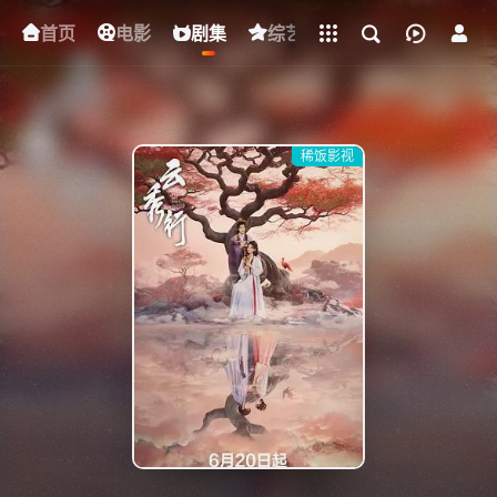
立即登录
首页
电影
下载客户端
剧集
综艺
动漫
短剧
稀饭影视
{if condition="$obj.vod_points