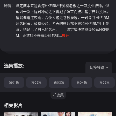
剧情：
洪定威本来是香港HKFIRM律师楼老板之一兼执业律师，但
却因一次上庭时冲动之下冒犯了法官而被吊销了律师执照。
屋漏偏逢连夜雨，合伙人这是卷款潜逃，一时令到HKFIRM
恶名昭著，稍有经验、名声的律师都不敢和HKFIRM扯上关
系，怕玷污了自己的名声。 洪定威决意继续经营HKFIR
M，既然找不来有经验的律...
展开
选集播放:
切换线路
第01集
第02集
第03集
第04集
第05集
选集
相关影片