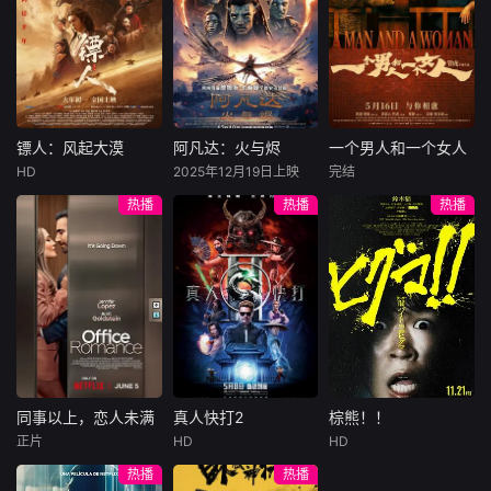
关。
许雁真，意外与身
（休·杰克曼饰）最
饰），被偏执富家
陷危局的融汇银行
爱给羊群读侦探小
公子陈伦（丁禹兮
总账姜心羽产生交
说，没想到自己有
饰）选中，被迫踏
集。姜心羽遭人陷
一天会离奇死亡。
入一场为他量身打
害，只得与许雁真
他留下的3000万
造的“换命游戏”。
结盟，彼时银行欲
巨额遗产，让每个
豪华别墅、名车名
将国宝名画低价卖
人貌似都有犯罪动
表、神秘女友全部
镖人：风起大漠
阿凡达：火与烬
一个男人和一个女人
镖人：风起大漠
阿凡达：火与烬
一个男人和一个女人
给外国人，许雁真
机。警察毫无头绪
备齐，在陈伦的精
HD
2025年12月19日上映
完结
吴京
谢霆锋
萨姆·沃辛顿
黄渤
倪妮
凭借自身精湛画技
之时，羊群们决定
心打造下，刘全龙
热播
热播
热播
于适
佐伊·索尔达娜
周汉宁
仿造名画、偷天换
“不务正业”迈出牧
瞬间拥有顶配人
西格妮·韦弗
日。几经波折，两
场，追查牧羊人“躺
生。
大漠之上，镖人、
男人（黄渤
人联手在各方势力
平
官府、西域五大家
影片聚焦杰克·萨利
饰）和女人（倪妮
的夹缝间巧妙周
族等多方势力盘根
与奈蒂莉一家的命
饰）飞机同时落
旋，共历险阻，破
错节、暗潮涌动。
运起伏，在前作的
地，入住同一家酒
解重重困境。
“天字第二号逃犯”
情感余波之上，深
店，成为一墙之隔
刀马接下特殊押镖
刻描绘一个家族在
的邻居。不够隔音
任务，和同伴一起
战火中如何成长、
的房间暴露了男人
从西域护镖远赴长
并共同守护血脉相
和女人因生活暂停
安。不料，他们的
连的情感纽带的历
陷入的困境，健
同事以上，恋人未满
真人快打2
棕熊！！
同事以上，恋人未满
真人快打2
棕熊！！
护送对象竟是“天字
程，从而将故事推
康、家庭、婚姻、
正片
HD
HD
詹妮弗·洛佩兹
卡尔·厄本
铃木福
第一号逃犯”知世
向更具张力的全新
经济......成年人的生
热播
热播
布雷特·戈德斯坦
阿德莱恩·鲁道夫
郎……天下熙熙皆
维度。此外，潘多
活里从来没有“容
暂无内容