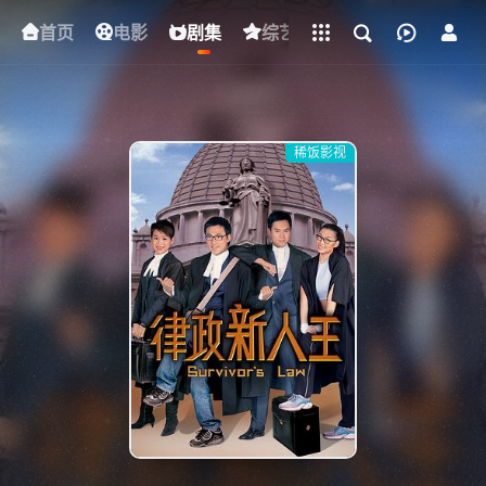
立即登录
首页
电影
下载客户端
剧集
综艺
动漫
短剧
稀饭影视
{if condition="$obj.vod_points