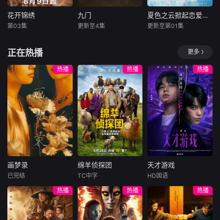
“暴君王子”的傲娇
靠变卖发掘出的遗
亡事件，他不得不
学长花村苍空（相
物维持生计。某一
重拾侦探本能，与
花开锦绣
九门
夏色之云掀起恋爱与风暴
花开锦绣
九门
夏色之云掀起恋爱与风暴
原一心饰）。本只
天，修特邂逅了名
一位热衷真实犯罪
第03集
更新至4集
更新至第01集
丁禹兮
邓恩熙
陈伟霆
陈瑶
深田龙生
是假扮恋人，情愫
为“角兽王”的炎
的酒吧女招待联
尤靖茹
曾舜晞
浮所飞贵
却悄然滋生——这
角。这位能够化为
手，揭开一宗宗案
正在热播
更多
田边桃子
难道是动了真心？
人形（即亚人形
件背后的真相。
豪爽重情的私盐贩
《九门》讲述了长
原本毫无交集
态）的炎角，
子赵凌虽出身草
沙风云再起之时，
大学考试在即的高
热播
热播
热播
莽，却心怀壮志，
张启山（陈伟霆
中三年级生武宫夏
他结识了遭人诬陷
饰）与吴老狗（曾
辉（深田龙生
私通的世家名媛小
舜晞 饰）强强联
饰），在经历失恋
姐傅庭芸，被迫一
手，携手霍仙姑
与学业低迷的双重
起逃亡，二人历经
（陈瑶 饰）与九门
打击后，被姐姐介
家族与朝廷的重重
诸人共赴冒险奇
绍与她的男友小早
考验，与命运抗
局。一桩401部队
川苍太（浮所飞贵
争，终成传奇良
的神秘失踪事件，
饰）一起学习补
缘。
牵出百年尘封的惊
习。原本对完美温
画梦录
绵羊侦探团
天才游戏
天秘辛。生死抉
柔的苍太心生反感
画梦录
绵羊侦探团
天才游戏
择、兄弟之情、门
的夏辉，却逐渐被
已完结
TC中字
HD国语
代露娃
唐诗逸
休·杰克曼
彭昱畅
丁禹兮
派担当与家国大义
他的笑容与温柔
热播
热播
热播
林柏叡
尼可拉斯·博朗
李蔓瑄
相互交织。九门众
尼古拉斯·加利齐纳
人用热血和牺牲，
民国的上海滩，身
穷途末路的天才少
守护家园，共渡难
怀绝技的孤女画师
牧羊人乔治
年刘全龙（彭昱畅