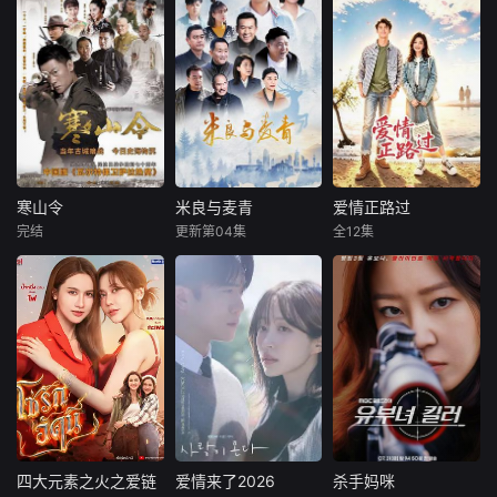
寒山令
米良与麦青
爱情正路过
寒山令
米良与麦青
爱情正路过
完结
更新第04集
全12集
李健
许亚军
来喜
瑛子
向甜
陈禹锋
宋运成
赵波
《爱情正路
1937年末，南京沦
一根网线连接了中
过》由广东局选
陷。在日军的连天
国鹿鸣村和英国牛
送，岭南文化传媒
炮火和一轮又一轮
津，麦香通过视频
（广东）有限公司
坦克碾压中，侥幸
向米良宣告：婚不
出品，10分钟*12
生还的上等兵俞显
结了。鹿鸣村开了
集，取景地为云南
扬，从尸体堆里醒
锅，村民大骂麦香
昆明滇池、海埂大
过来的第一眼，就
是叛徒。麦香是婚
坝等，讲述了两个
盯上了正在对无辜
前体检查出不孕
性格迥异、生活经
百姓疯狂杀戮的一
症，从此走上虐心
历不同的都市青年
四大元素之火之爱链
爱情来了2026
杀手妈咪
四大元素之火之爱链
爱情来了2026
杀手妈咪