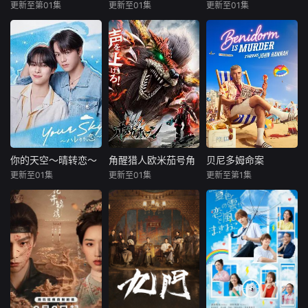
队日军，他牢牢记
旅途。米良火速回
男女，在昆明旅行
更新至第01集
更新至01集
更新至01集
米琳·多克蒂安
安喜延
孔晓振
郑浚远
下了那一张张狰狞
国，麦香有苦说不
中彼此治愈与成长
甘缇拉·瓦查拉塔沙那库
李相二
的嘴脸。从南京到
出。米良不再相信
的爱情故
8日，HaNi所属公
情感，空虚
年轻的百万继承人
司Subrame方面对
改编自同名漫
Achima再次与童年
OSEN表示：“HaNi
画。35岁的俞宝娜
时期的死敌Kaprao
正在考虑出演KBS
过着相夫教子的普
相逢。在两人的关
2新周末剧《爱情
通生活。表面上她
系中，一方如同炽
来了》。”《爱情来
看起来温顺和善，
热的火焰，另一方
了》是一部讲述了
还很怕婆婆，真实
如同让火烧得更猛
希望明天不是我的
身份却是4年前突
的油，她们的关系
家人，虽然很想放
然隐退的杀手“翠
会像曾经一样再次
弃，但作为家人的
鸟”。产假结束后，
你的天空～晴转恋～
角醒猎人欧米茄号角
贝尼多姆命案
你的天空～晴转恋～
角醒猎人欧米茄号角
贝尼多姆命案
破裂，还是擦出爱
人们的故事的电视
她又开始执行各种
更新至01集
更新至01集
更新至第1集
福田步汰
楢原圣
约翰·汉纳
的火花？
剧
暗杀任务，目标都
相原一心
国上将大
伊娃·范·德·古奇特
是那些危害社会的
柊太朗
丝濑七叶
艾伦·麦肯纳
败类
性格善良纯
本作的主人
退休后移居西班牙
粹、永远乐观开朗
公，是一位勉强糊
贝尼多姆经营酒吧
的阳光少年舟濑阳
口的寻宝猎人——
的英国前刑警，原
向（福田步汰
炎之修特。他精通
以为能过上平静生
饰），和校内风云
古代文字，解读古
活。然而，当地接
人物、被众人称作
籍后便奔赴探险，
连发生游客离奇死