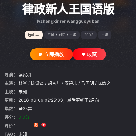
gt 0"}
律政新人王国语版
lvzhengxinrenwangguoyuban
剧集
喜剧
/
剧情
/
香港
2003
香港
立即播放
收藏
导演：
梁家树
主演：
林峯
/
陈键锋
/
胡杏儿
/
廖碧儿
/
马国明
/
陈敏之
上映：
未知
更新：
2026-06-06 02:25:03，最后更新于2月前
集数：
全25集
评分：
0.0分
评价：
TAG：
未知