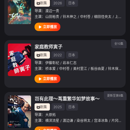
剧集
2026
日本
导演：
渡边一贵
主演：
山田裕贵
/
铃木伸之
/
中村苍
/
细田佳央太
/
上杉柊平
立即播放
全10集
家庭教师寅子
剧集
2022
日本
导演：
伊藤彰纪
/
岩本仁志
主演：
桥本爱
/
中村苍
/
美村里江
/
板谷由夏
/
铃木保奈美
立即播放
更新至第9集
岂有此理～茑重繁华如梦故事～
剧集
2025
日本
导演：
大原拓
主演：
横滨流星
/
渡边谦
/
染谷将太
/
宫泽冰鱼
/
片冈爱之助