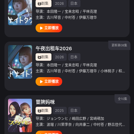
剧集
2026
日本
导演：
本田隆一
/
宝来忠昭
/
平林克理
主演：
古川琴音
/
中村苍
/
伊藤万理华
立即播放
更新第08集
午夜出租车2026
剧集
2026
日本
导演：
本田隆一
/
宝来忠昭
/
平林克理
主演：
古川琴音
/
中村苍
/
伊藤万理华
/
小林桃子
/
和久井映见
立即播放
全10集
冒牌妈咪
剧集
2025
日本
导演：
ジョンウンヒ
/
嶋田広野
/
宮崎萌加
主演：
波瑠
/
川荣李奈
/
向井康二
/
中村苍
/
野吕佳代
/
池村