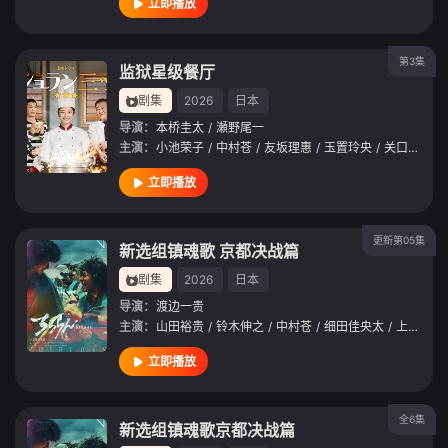
立即播放
第3集
监狱星级餐厅
剧集
2026
日本
导演：
本桥圭太
/
瀬野尾一
主演：
小池荣子
/
中村苍
/
友坂理惠
/
玉置玲央
/
关口曼迪
/
立即播放
更新第05集
新选组镇魂歌 京都决战篇
剧集
2026
日本
导演：
渡边一贵
主演：
山田裕贵
/
铃木伸之
/
中村苍
/
细田佳央太
/
上杉柊平
立即播放
全6集
新选组镇魂歌京都决战篇