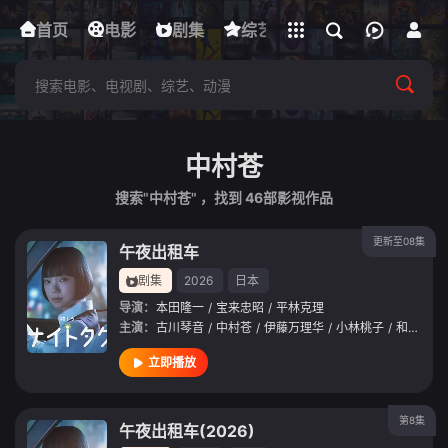
立即登录
首页
电影
下载客户端
剧集
综艺
动漫
短剧
中村苍
搜索"中村苍" ，找到
46
部影视作品
更新至08集
午夜出租车
剧集
2026
日本
导演：
本田隆一
/
宝来忠昭
/
平林克理
主演：
古川琴音
/
中村苍
/
伊藤万理华
/
小林桃子
/
和久井映见
立即播放
第8集
午夜出租车(2026)