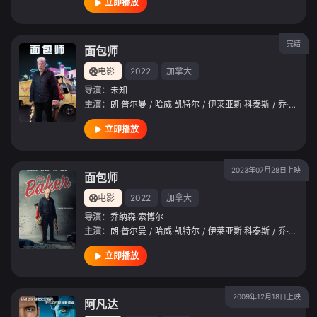
立即播放
完结
面包师
电影
2022
加拿大
导演：
未知
主演：
朗·普尔曼
/
哈威·凯特尔
/
伊莱亚斯·科泰斯
/
乔·大卫·摩尔
立即播放
2023年07月28日上映
面包师
电影
2022
加拿大
导演：
乔纳森·索博尔
主演：
朗·普尔曼
/
哈威·凯特尔
/
伊莱亚斯·科泰斯
/
乔·大卫·摩尔
立即播放
2009年12月18日上映
阿凡达