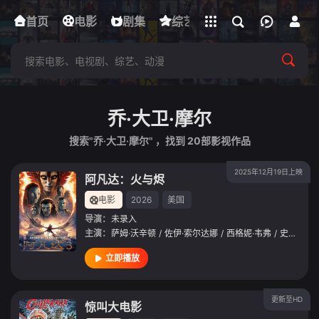
立即登录
首页
电影
下载客户端
剧集
综艺
动漫
短剧
乔·大卫·摩尔
搜索"乔·大卫·摩尔" ，找到
20
部影视作品
2025年12月19日上映
阿凡达：火与烬
电影
2026
美国
导演：
未录入
主演：
萨姆·沃辛顿
/
佐伊·索尔达娜
/
西格妮·韦弗
/
史蒂芬·朗
立即播放
更新至HD
惊叫大电影