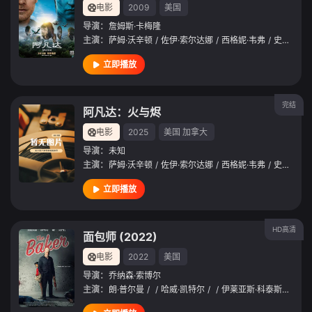
电影
2009
美国
导演：
詹姆斯·卡梅隆
主演：
萨姆·沃辛顿
/
佐伊·索尔达娜
/
西格妮·韦弗
/
史蒂芬·朗
立即播放
完结
阿凡达：火与烬
电影
2025
美国
加拿大
导演：
未知
主演：
萨姆·沃辛顿
/
佐伊·索尔达娜
/
西格妮·韦弗
/
史蒂芬·朗
立即播放
HD高清
面包师 (2022)
电影
2022
美国
导演：
乔纳森·索博尔
主演：
朗·普尔曼
/
/
哈威·凯特尔
/
/
伊莱亚斯·科泰斯
/
/
乔·