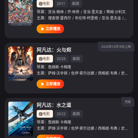
电影
2011
美国
导演：
亚当·格林
/
乔·林奇
/
亚当·里夫金
/
蒂姆·沙利文
主演：
理查德·雷西尔
/
布伦特·柯里根
/
亚当·里夫金
/
雷·怀斯
立即播放
2025年12月19日上映
阿凡达：火与烬
电影
2025
美国
导演：
詹姆斯·卡梅隆
主演：
萨姆·沃辛顿
/
佐伊·索尔达娜
/
西格妮·韦弗
/
史蒂芬·朗
立即播放
完结
阿凡达：水之道
电影
2022
美国
导演：
詹姆斯·卡梅隆
主演：
萨姆·沃辛顿
/
佐伊·索尔达娜
/
西格妮·韦弗
/
史蒂芬·朗