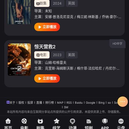
剧集
2024
英国
导演：
未知
主演：
安娜·普洛克尼亚克
/
梅兰妮·林斯基
/
乔纳·豪尔-金
/
哈
立即播放
HD中字
惊天营救2
电影
2023
美国
导演：
山姆·哈格雷夫
主演：
克里斯·海姆斯沃斯
/
格什菲·法拉哈尼
/
丹尼尔·伯哈特
立即播放
关于
版权
投屏
直播
排行榜
MAP
RSS
Baidu
Google
Bing
so
Sogou
SM
本站所有内容均来自互联网分享站点所提供的公开引用资源，未提供资源上传、存储服务。
首页
电影
剧集
综艺
动漫
短剧
APP
云盘