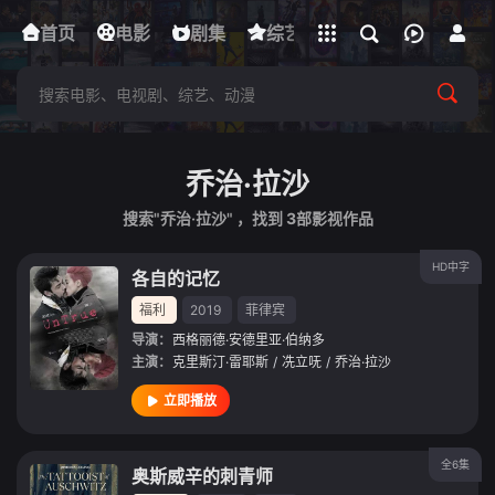
立即登录
首页
电影
下载客户端
剧集
综艺
动漫
短剧
乔治·拉沙
搜索"乔治·拉沙" ，找到
3
部影视作品
HD中字
各自的记忆
福利
2019
菲律宾
导演：
西格丽德·安德里亚·伯纳多
主演：
克里斯汀·雷耶斯
/
冼立呒
/
乔治·拉沙
立即播放
全6集
奥斯威辛的刺青师