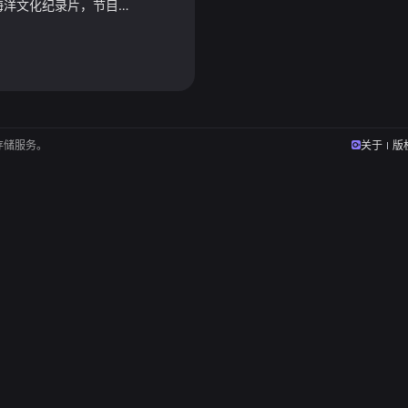
《走进这片海》是一部海洋文化纪录片，节目特邀诺贝尔文学奖得主莫言题写片头，由广东省作家协会主席谢有顺担任总策划，并邀请刘亮程、麦家、于坚、李修文、许知远等知名作家参与录制。拍摄期间，作家们分赴福建沿海各地，围绕海洋历史、渔业生产、民间信仰、海岛生活、海洋饮食等主题，深入渔村、码头、海岛及各类民俗场所，以文学视角观察并呈现福建海洋文化的多元面貌。
存储服务。
关于
版