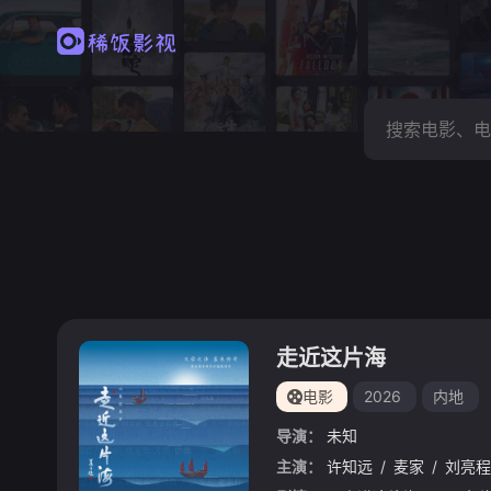
走近这片海
电影
2026
内地
导演：
未知
主演：
许知远
/
麦家
/
刘亮程