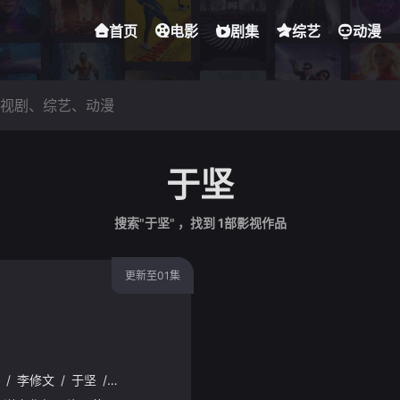
首页
电影
剧集
综艺
动漫
于坚
搜索"于坚" ，找到
1
部影视作品
更新至01集
/
李修文
/
于坚
/
谢有顺