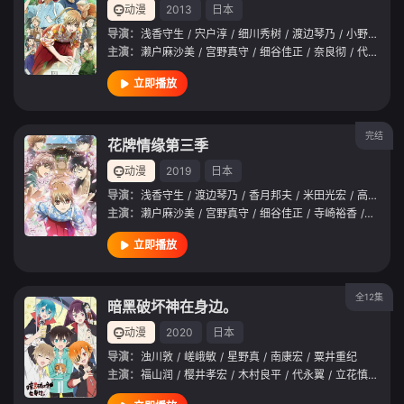
动漫
2013
日本
导演：
浅香守生
/
宍户淳
/
细川秀树
/
渡边琴乃
/
小野田雄亮
主演：
濑户麻沙美
/
宫野真守
/
细谷佳正
/
奈良彻
/
代永翼
/
立即播放
完结
花牌情缘第三季
动漫
2019
日本
导演：
浅香守生
/
渡边琴乃
/
香月邦夫
/
米田光宏
/
高桥亨
/
主演：
濑户麻沙美
/
宫野真守
/
细谷佳正
/
寺崎裕香
/
茅野爱
立即播放
全12集
暗黑破坏神在身边。
动漫
2020
日本
导演：
浊川敦
/
嵯峨敏
/
星野真
/
南康宏
/
粟井重纪
主演：
福山润
/
樱井孝宏
/
木村良平
/
代永翼
/
立花慎之介
/