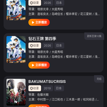
动漫
2026
日本
导演：
增原光幸
/
大庭秀昭
主演：
逢坂良太
/
岛崎信长
/
樱井孝宏
/
花江夏树
/
浅沼晋太郎
立即播放
更新至第10集
钻石王牌 第四季
动漫
2026
日本
导演：
增原光幸
/
大庭秀昭
主演：
逢坂良太
/
岛崎信长
/
樱井孝宏
/
花江夏树
/
浅沼晋太郎
立即播放
完结
BAKUMATSUCRISIS
动漫
2019
日本
导演：
佐藤光敏
主演：
中村悠一
/
江口拓也
/
三木真一郎
/
松冈祯丞
/
染谷俊