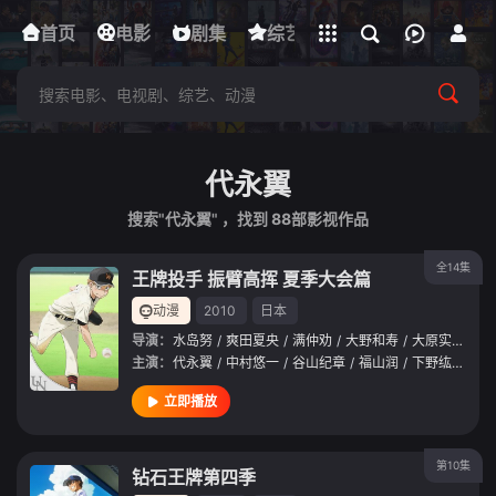
立即登录
首页
电影
下载客户端
剧集
综艺
动漫
短剧
代永翼
搜索"代永翼" ，找到
88
部影视作品
全14集
王牌投手 振臂高挥 夏季大会篇
动漫
2010
日本
导演：
水岛努
/
爽田夏央
/
满仲劝
/
大野和寿
/
大原实
/
畑博
主演：
代永翼
/
中村悠一
/
谷山纪章
/
福山润
/
下野纮
/
佐藤
立即播放
第10集
钻石王牌第四季