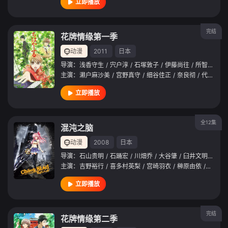
立即播放
完结
花牌情缘第一季
动漫
2011
日本
导演：
浅香守生
/
宍户淳
/
石塚敦子
/
伊藤尚往
/
所智一
/
渡
主演：
濑户麻沙美
/
宫野真守
/
细谷佳正
/
奈良彻
/
代永翼
/
立即播放
全12集
混沌之脑
动漫
2008
日本
导演：
石山贵明
/
石踊宏
/
川畑乔
/
大谷肇
/
臼井文明
/
小野
主演：
吉野裕行
/
喜多村英梨
/
宫崎羽衣
/
榊原由依
/
生天目
立即播放
完结
花牌情缘第二季