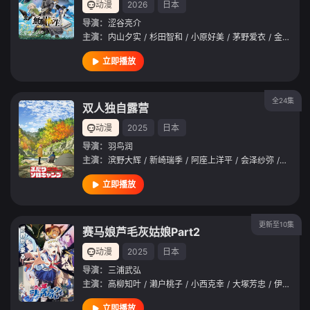
动漫
2026
日本
导演：
涩谷亮介
主演：
内山夕实
/
杉田智和
/
小原好美
/
茅野爱衣
/
金元寿子
立即播放
全24集
双人独自露营
动漫
2025
日本
导演：
羽鸟润
主演：
滨野大辉
/
新崎瑞季
/
阿座上洋平
/
会泽纱弥
/
根本优
立即播放
更新至10集
赛马娘芦毛灰姑娘Part2
动漫
2025
日本
导演：
三浦武弘
主演：
高柳知叶
/
濑户桃子
/
小西克幸
/
大塚芳忠
/
伊濑茉莉也
立即播放