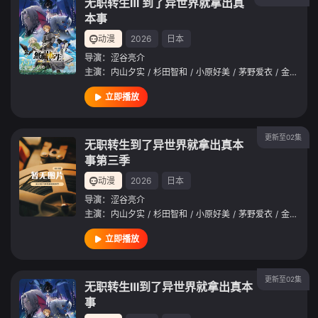
无职转生Ⅲ 到了异世界就拿出真
本事
动漫
2026
日本
导演：
涩谷亮介
主演：
内山夕实
/
杉田智和
/
小原好美
/
茅野爱衣
/
金元寿子
立即播放
更新至02集
无职转生到了异世界就拿出真本
事第三季
动漫
2026
日本
导演：
涩谷亮介
主演：
内山夕实
/
杉田智和
/
小原好美
/
茅野爱衣
/
金元寿子
立即播放
更新至02集
无职转生Ⅲ到了异世界就拿出真本
事