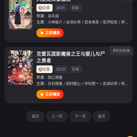
动漫
2021
日本
导演：
羽鸟润
主演：
小林裕介
/
会泽纱弥
/
宫本侑芽
/
安济知佳
/
伊藤彩沙
立即播放
更新至第9集
克雷瓦提斯魔兽之王与婴儿与尸
之勇者
动漫
2025
日本
导演：
田口清隆
主演：
白石晴香
/
田村睦心
/
中村悠一
/
会泽纱弥
/
桥爪淳
/
立即播放
首页
上一页
下一页
尾页