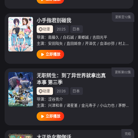
更新至12集
小手指君别碰我
动漫
2025
日本
导演：
斋藤久
/
白石誠
/
東郷誠
/
吉田光平
主演：
安田陆矢
/
直田姬奈
/
芹泽优
/
会泽纱弥
/
村上真夏
/
立即播放
更新第02集
无职转生：到了异世界就拿出真
本事 第三季
动漫
2026
日本
导演：
涩谷亮介
主演：
兴津和幸
/
诸星堇
/
金元寿子
/
小山力也
/
茅野爱衣
/
立即播放
完结
大正处女御伽话