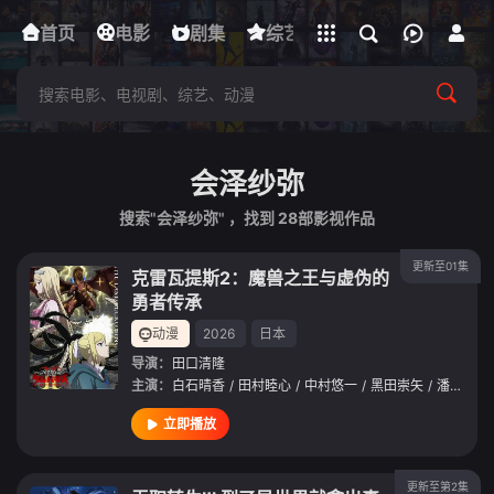
立即登录
首页
电影
下载客户端
剧集
综艺
动漫
短剧
会泽纱弥
搜索"会泽纱弥" ，找到
28
部影视作品
更新至01集
克雷瓦提斯2：魔兽之王与虚伪的
勇者传承
动漫
2026
日本
导演：
田口清隆
主演：
白石晴香
/
田村睦心
/
中村悠一
/
黑田崇矢
/
潘惠美
/
立即播放
更新至第2集