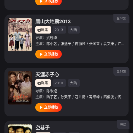
立即播放
全38集
唐山大地震2013
剧集
2013
大陆
导演：
姚晓峰
主演：
陈小艺
/
张涵予
/
佟丽娅
/
张国立
/
袁文康
/
许亚军
/
立即播放
全38集
天涯赤子心
剧集
2010
大陆
导演：
陈朱煌
主演：
陆子艺
/
孙天宇
/
寇世勋
/
冯绍峰
/
隋俊波
/
佟丽娅
/
立即播放
完结
空巷子