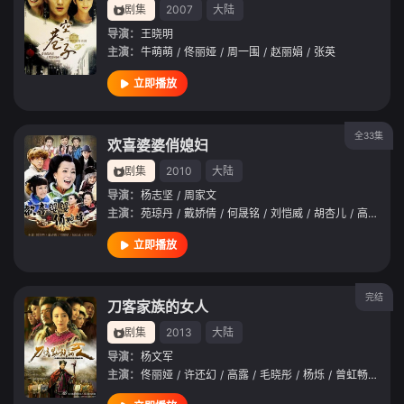
剧集
2007
大陆
导演：
王晓明
主演：
牛萌萌
/
佟丽娅
/
周一围
/
赵丽娟
/
张英
立即播放
全33集
欢喜婆婆俏媳妇
剧集
2010
大陆
导演：
杨志坚
/
周家文
主演：
苑琼丹
/
戴娇倩
/
何晟铭
/
刘恺威
/
胡杏儿
/
高昊
/
杨
立即播放
完结
刀客家族的女人
剧集
2013
大陆
导演：
杨文军
主演：
佟丽娅
/
许还幻
/
高露
/
毛晓彤
/
杨烁
/
曾虹畅
/
邬立