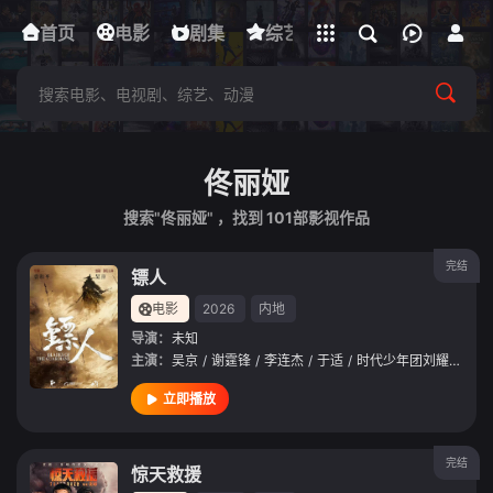
立即登录
首页
电影
下载客户端
剧集
综艺
动漫
短剧
佟丽娅
搜索"佟丽娅" ，找到
101
部影视作品
完结
镖人
电影
2026
内地
导演：
未知
主演：
吴京
/
谢霆锋
/
李连杰
/
于适
/
时代少年团刘耀文
/
此
立即播放
完结
惊天救援