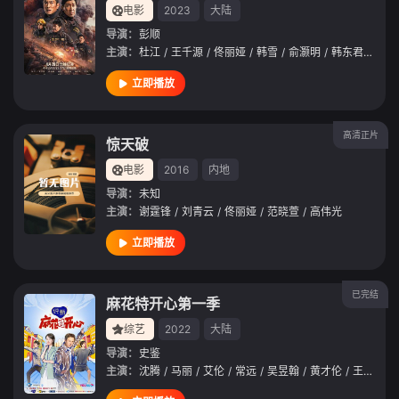
电影
2023
大陆
导演：
彭顺
主演：
杜江
/
王千源
/
佟丽娅
/
韩雪
/
俞灏明
/
韩东君
/
王戈
立即播放
高清正片
惊天破
电影
2016
内地
导演：
未知
主演：
谢霆锋
/
刘青云
/
佟丽娅
/
范晓萱
/
高伟光
立即播放
已完结
麻花特开心第一季
综艺
2022
大陆
导演：
史鉴
主演：
沈腾
/
马丽
/
艾伦
/
常远
/
吴昱翰
/
黄才伦
/
王成思
/