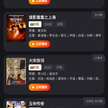
立即播放
全28集
谍影重重之上海
剧集
2008
大陆
导演：
黄文利
主演：
秦海璐
/
李光洁
/
廖凡
/
尹媗
/
孙逊
/
刘桦
/
傅亨
立即播放
61集全
大宋宫词
剧集
2021
大陆
导演：
李少红
/
曾念平
主演：
刘涛
/
周渝民
/
梁冠华
/
齐溪
/
曹磊
/
刘聪
/
房子斌
/
立即播放
已完结, 全20集
玉帝传奇