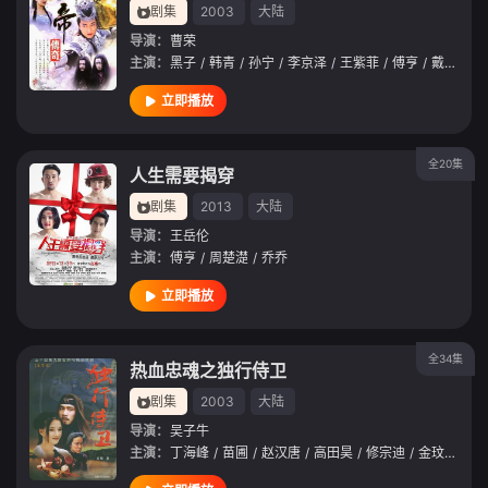
剧集
2003
大陆
导演：
曹荣
主演：
黑子
/
韩青
/
孙宁
/
李京泽
/
王紫菲
/
傅亨
/
戴娆
/
胡
立即播放
全20集
人生需要揭穿
剧集
2013
大陆
导演：
王岳伦
主演：
傅亨
/
周楚濋
/
乔乔
立即播放
全34集
热血忠魂之独行侍卫
剧集
2003
大陆
导演：
吴子牛
主演：
丁海峰
/
苗圃
/
赵汉唐
/
高田昊
/
修宗迪
/
金玟
/
王菁