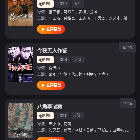
剧集
2020
大陆
导演：
董亚春
/
马跃千
/
黄楠
/
姜威
主演：
唐国强
/
孙维民
/
王志飞
/
丁勇岱
/
刘之冰
/
姚刚
/
韩
立即播放
全20集
今夜无人作证
剧集
2004
大陆
导演：
夏传林
主演：
巫刚
/
李敏
/
范志博
/
荆明华
/
傅亨
立即播放
12集全
八角亭谜雾
剧集
2021
大陆
导演：
王小帅
/
花箐
主演：
段奕宏
/
郝蕾
/
祖峰
/
吴越
/
邢岷山
/
白宇帆
/
米拉
/