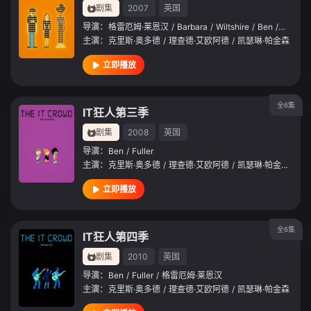
剧集
2007
英国
导演：
格雷厄姆·莱恩汉
/
Barbara
/
Wiltshire
/
Ben
/
Fuller
/
主演：
克里斯·奥多德
/
理查德·艾欧阿德
/
凯瑟琳·帕金森
立即播放
全6集
IT狂人第三季
剧集
2008
英国
导演：
Ben
/
Fuller
主演：
克里斯·奥多德
/
理查德·艾欧阿德
/
凯瑟琳·帕金森
/
马
立即播放
全6集
IT狂人第四季
剧集
2010
英国
导演：
Ben
/
Fuller
/
格雷厄姆·莱恩汉
主演：
克里斯·奥多德
/
理查德·艾欧阿德
/
凯瑟琳·帕金森