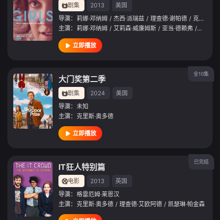
剧集
2013
美国
导演：
莉娜·邓纳姆
/
杰西·派瑞兹
/
理查德·谢帕德
/
克劳迪娅·韦尔
主演：
莉娜·邓纳姆
/
艾莉森·威廉姆斯
/
亚当·德赖弗
/
杰米玛·
立即播放
全10集
大门奖第二季
剧集
2024
美国
导演：
未知
主演：
克里斯·奥多德
立即播放
已完结
IT狂人特别篇
电影
2013
英国
导演：
格雷厄姆·莱恩汉
主演：
克里斯·奥多德
/
理查德·艾欧阿德
/
凯瑟琳·帕金森