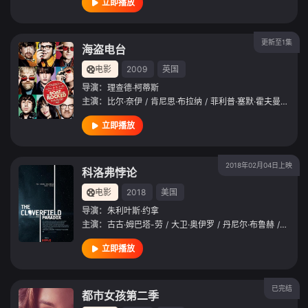
立即播放
更新至1集
海盗电台
电影
2009
英国
导演：
理查德·柯蒂斯
主演：
比尔·奈伊
/
肯尼思·布拉纳
/
菲利普·塞默·霍夫曼
/
尼克
立即播放
2018年02月04日上映
科洛弗悖论
电影
2018
美国
导演：
朱利叶斯·约拿
主演：
古古·姆巴塔-劳
/
大卫·奥伊罗
/
丹尼尔·布鲁赫
/
约翰·
立即播放
已完结
都市女孩第二季