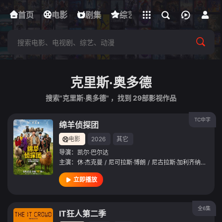
立即登录
首页
电影
下载客户端
剧集
综艺
动漫
短剧
克里斯·奥多德
搜索"克里斯·奥多德" ，找到
29
部影视作品
TC中字
绵羊侦探团
电影
2026
其它
导演：
凯尔·巴尔达
主演：
休·杰克曼
/
尼可拉斯·博朗
/
尼古拉斯·加利齐纳
/
莫莉·
立即播放
全6集
IT狂人第二季