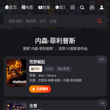
立即登录
首页
电影
下载客户端
剧集
综艺
动漫
短剧
内森·菲利普斯
搜索"内森·菲利普斯" ，找到
10
部影视作品
正片
荒野崛起
电影
2026
澳大利亚
导演：
Blair
/
Moore
主演：
杰里米·林赛·泰勒
/
内森·菲利普斯
立即播放
HD
击雪