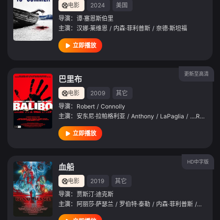
电影
2024
美国
导演：
谭·塞恩斯伯里
主演：
汉娜·莱维恩
/
内森·菲利普斯
/
奈德·斯坦福
立即播放
更新至高清
巴里布
电影
2009
其它
导演：
Robert
/
Connolly
主演：
安东尼·拉帕格利亚
/
Anthony
/
LaPaglia
/
....Roger
/
立即播放
HD中字版
血船
电影
2019
其它
导演：
贾斯汀·迪克斯
主演：
阿丽莎·萨瑟兰
/
罗伯特·泰勒
/
内森·菲利普斯
/
克里斯