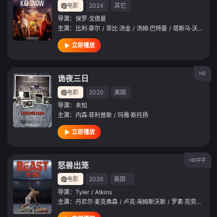
电影
2024
其它
导演：
保罗·戈德曼
主演：
比利·豪尔
/
菲比·汤金
/
汤姆·巴特曼
/
塔斯马·沃尔顿
/
立即播放
HD
诡夜三日
电影
2020
美国
导演：
未知
主演：
内森·菲利普斯
/
玛雅·斯托扬
立即播放
HD中字
怒兽出笼
电影
2026
美国
导演：
Tyler
/
Atkins
主演：
丹尼尔·麦克弗森
/
卢克·海姆斯沃斯
/
罗素·克劳
/
布伦