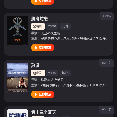
立即播放
已完结
航班蛇患
电影
2006
美国
导演：
大卫·R·艾里斯
主演：
塞缪尔·杰克逊
/
朱丽安娜·
/
玛格丽丝
/
内森·菲利普斯
立即播放
HD中字
狼溪
电影
2005
其它
导演：
格雷格·麦克莱恩
主演：
约翰·贾瑞特
/
卡桑德拉·玛格拉斯
/
凯斯蒂·莫拉西
/
内
立即播放
HD中字
第十三个夏天