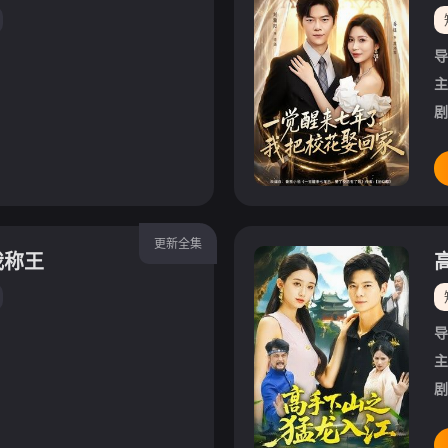
导
主
剧
更新全集
我称王
导
主
剧