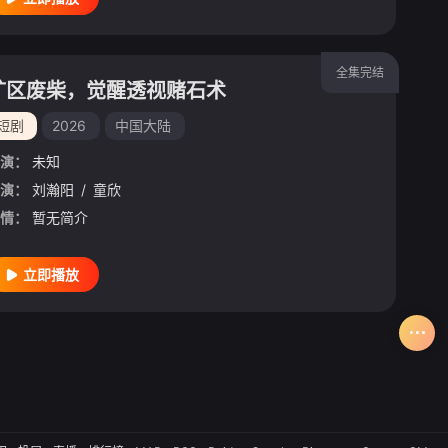
全集完结
矿区废柴，觉醒透视赌石术
短剧
2026
中国大陆
演：
未知
演：
刘瀚阳
/
童欣
情：
暂无简介
立即播放