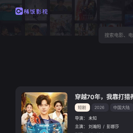
穿越70年，我靠打猎
短剧
2026
中国大陆
导演：
未知
主演：
刘瀚阳
/
彭娜莎