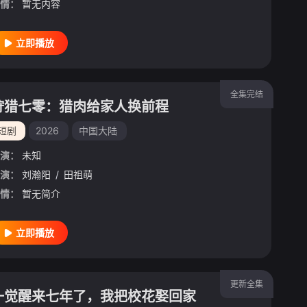
情：
暂无内容
立即播放
全集完结
狩猎七零：猎肉给家人换前程
短剧
2026
中国大陆
演：
未知
演：
刘瀚阳
/
田祖萌
情：
暂无简介
立即播放
更新全集
一觉醒来七年了，我把校花娶回家