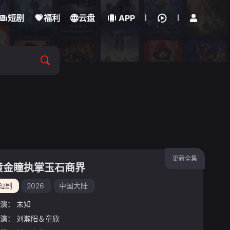
立即登录
短剧
福利
云盘
APP
更新全集
黄金瞳执掌玉石商界
短剧
2026
中国大陆
演：
未知
演：
刘瀚阳＆童欣