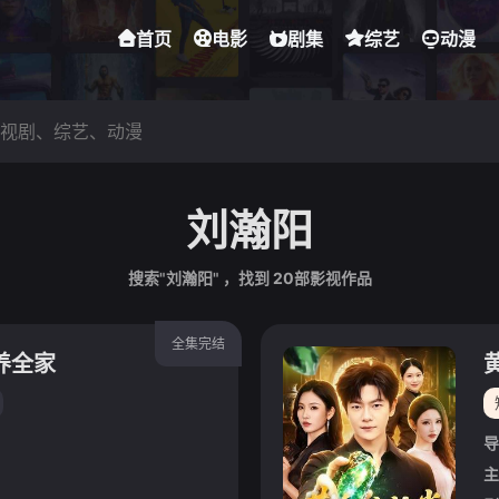
首页
电影
剧集
综艺
动漫
刘瀚阳
搜索"刘瀚阳" ，找到
20
部影视作品
全集完结
养全家
导
主