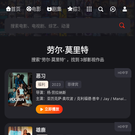
立即登录
首页
电影
下载客户端
剧集
综艺
动漫
短剧
劳尔·莫里特
搜索"劳尔·莫里特" ，找到
3
部影视作品
HD中字
恶习
福利
2023
菲律宾
导演：
杨·劳拉纳斯
主演：
亚历克萨·奥坎波
/
克利福德·普辛
/
Jay
/
Manalo
/
阿
立即播放
HD中字
雄鹿