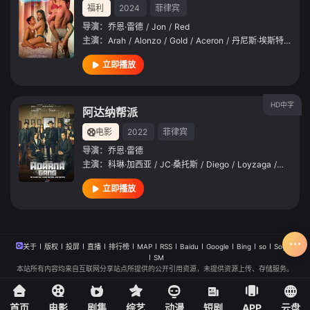
福利
2024
菲律宾
导演：
乔恩·雷德
/
Jon
/
Red
主演：
Arah
/
Alonzo
/
Gold
/
Aceron
/
丹尼斯·埃斯特万
/
Ae
立即播放
HD中字
阿达纳帮派
电影
2022
菲律宾
导演：
乔恩·雷德
主演：
科琳·加西亚
/
JC·桑托斯
/
Diego
/
Loyzaga
/
马克·安
立即播放
关于
版权
投屏
直播
排行榜
MAP
RSS
Baidu
Google
Bing
so
Sogou
SM
本站所有内容均来自互联网分享站点所提供的公开引用资源，未提供资源上传、存储服务。
首页
电影
剧集
综艺
动漫
短剧
APP
云盘