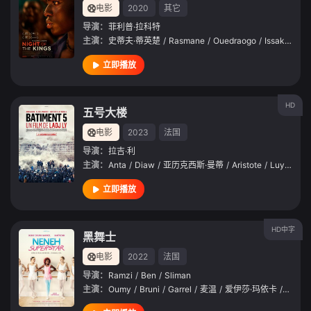
电影
2020
其它
导演：
菲利普·拉科特
主演：
史蒂夫·蒂英楚
/
Rasmane
/
Ouedraogo
/
Issaka
/
Sa
立即播放
HD
五号大楼
电影
2023
法国
导演：
拉吉·利
主演：
Anta
/
Diaw
/
亚历克西斯·曼蒂
/
Aristote
/
Luyindula
立即播放
HD中字
黑舞士
电影
2022
法国
导演：
Ramzi
/
Ben
/
Sliman
主演：
Oumy
/
Bruni
/
Garrel
/
麦温
/
爱伊莎·玛依卡
/
史蒂夫