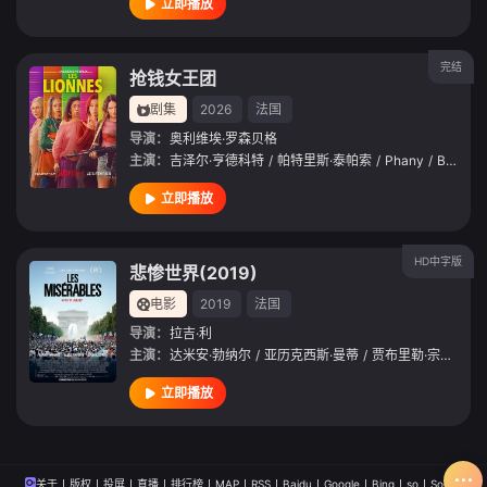
立即播放
完结
抢钱女王团
剧集
2026
法国
导演：
奥利维埃·罗森贝格
主演：
吉泽尔·亨德科特
/
帕特里斯·泰帕索
/
Phany
/
Brière
/
立即播放
HD中字版
悲惨世界(2019)
电影
2019
法国
导演：
拉吉·利
主演：
达米安·勃纳尔
/
亚历克西斯·曼蒂
/
贾布里勒·宗加
/
伊
立即播放
关于
版权
投屏
直播
排行榜
MAP
RSS
Baidu
Google
Bing
so
Sogou