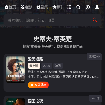
立即登录
首页
电影
下载客户端
剧集
综艺
动漫
短剧
史蒂夫·蒂英楚
搜索"史蒂夫·蒂英楚" ，找到
6
部影视作品
更新至HD
爱无退路
电影
2026
法国
导演：
卢多维克·科尔博-贾斯汀
/
娜威尔·玛达尼
主演：
尼古拉斯·布赖恩松
/
艾萨图·迪亚诺·萨格娜
/
Majida
/
立即播放
HD中字
国王之夜