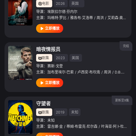
电影
2026
英国
导演：
埃默拉尔德·芬内尔
主演：
玛格特·罗比
/
雅各布·艾洛蒂
/
周洪
/
艾莉森·奥利弗
/
立即播放
完结
暗夜情报员
剧集
2023
美国
导演：
赛斯·戈登
主演：
加布里埃尔·巴索
/
卢西安·布坎南
/
周洪
/
D.B.伍德塞德
立即播放
更新至9集
守望者
剧集
2019
未知
导演：
未知
主演：
雷吉娜·金
/
蒂姆·布雷克·尼尔森
/
叶海亚·阿卜杜勒
/
安