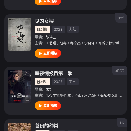
立即播放
完结
见习女探
剧集
2023
大陆
导演：
胡诗云
主演：
王艺瑾
/
赵粤
/
邱鼎杰
/
李易泽
/
邓威
/
徐梦瑶
/
王笑
立即播放
全10集
暗夜情报员第二季
剧集
2025
美国
导演：
未知
主演：
加布里埃尔·巴索
/
卢西安·布坎南
/
福拉·埃文斯·阿金博拉
立即播放
HD
善良的种类