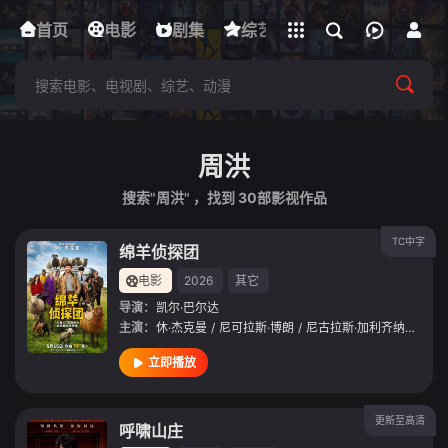
立即登录
首页
电影
下载客户端
剧集
综艺
动漫
短剧
周洪
搜索"周洪" ，找到
30
部影视作品
TC中字
绵羊侦探团
电影
2026
其它
导演：
凯尔·巴尔达
主演：
休·杰克曼
/
尼可拉斯·博朗
/
尼古拉斯·加利齐纳
/
莫莉·
立即播放
更新至高清
呼啸山庄