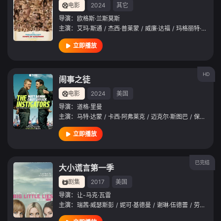
电影
2024
其它
导演：
欧格斯·兰斯莫斯
主演：
艾玛·斯通
/
杰西·普莱蒙
/
威廉·达福
/
玛格丽特·库里
/
立即播放
HD
闹事之徒
电影
2024
美国
导演：
道格·里曼
主演：
马特·达蒙
/
卡西·阿弗莱克
/
迈克尔·斯图巴
/
保罗·沃尔特·豪泽
立即播放
已完结
大小谎言第一季
剧集
2017
美国
导演：
让-马克·瓦雷
主演：
瑞茜·威瑟斯彭
/
妮可·基德曼
/
谢琳·伍德蕾
/
劳拉·邓恩