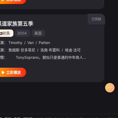
已完结
黑道家族第五季
剧集
2004
美国
演：
Timothy
/
Van
/
Patten
演：
詹姆斯·甘多菲尼
/
洛南·布雷科
/
埃迪·法可
情：
TonySoprano，貌似只是普通的中年商人一个，身边围绕着顺从的妻子，叛逆的儿子，学业出众的女儿，正在渐渐失去威严的叔叔，容易头脑发热的侄子，还有个众人皆知的情妇和一个听他倾诉的心理医生——黑
立即播放