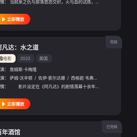
情：
当弑亲之仇与部落恩怨交织，火与血的试炼，吞没整个星球。跨文明的复仇之战，即将撕开潘多拉更黑暗的传说……
立即播放
完结
阿凡达：水之道
电影
2022
美国
演：
詹姆斯·卡梅隆
温斯莱特
演：
萨姆·沃辛顿
/
贝利·巴斯
/
佐伊·索尔达娜
/
吉奥瓦尼·瑞比西
/
西格妮·韦弗
/
杰梅奈·克莱门特
/
史蒂芬·朗
/
杰米·福
/
克利夫
情：
影片设定在《阿凡达》的剧情落幕十余年后，讲述了萨利一家（杰克、奈蒂莉和孩子们）的故事：危机未曾消散，一家人拼尽全力彼此守护、奋力求生，并历经艰险磨难。 杰克和奈蒂莉组建了家庭，他们的孩子也逐渐成
立即播放
已完结
百年酒馆