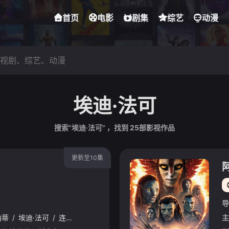
首页
电影
剧集
综艺
动漫
埃迪·法可
搜索"埃迪·法可" ，找到
25
部影视作品
更新至10集
导
纳蒂
/
埃迪·法可
/
连尼·詹姆斯
/
妮卡尔·扎德甘
/
休·狄伦
/
泰勒·汉德
主