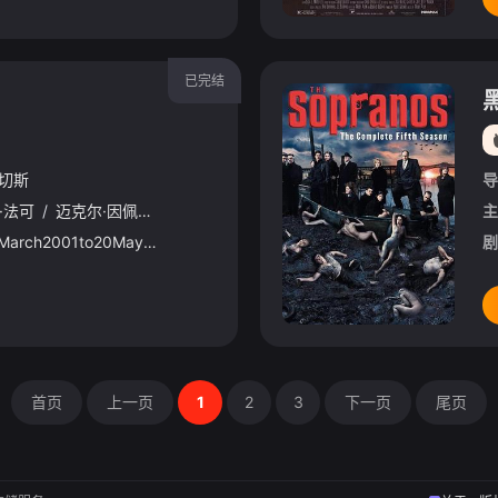
已完结
·切斯
导
·法可
/
迈克尔·因佩里奥利
主
AiredonHBOfrom4March2001to20May2001
剧
首页
上一页
1
2
3
下一页
尾页