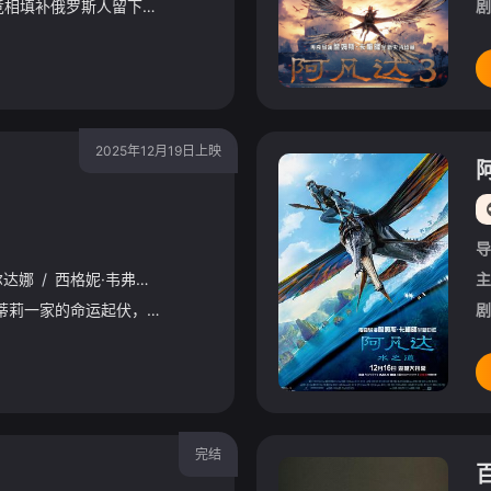
在第四季中，新势力正竞相填补俄罗斯人留下的权力真空， 对金斯敦的控制受到威胁，迫使他不得不面对由此引发的帮派战争，阻止他们吞并这座城镇。与此同时，他的所爱之人面临前所未有的危险， 必须应对
剧
2025年12月19日上映
导
尔达娜
/
西格妮·韦弗
/
史蒂芬·朗
/
奥娜·卓别林
/
大卫·休里斯
/
凯特·
主
影片聚焦杰克·萨利与奈蒂莉一家的命运起伏，在前作的情感余波之上，深刻描绘一个家族在战火中如何成长、并共同守护血脉相连的情感纽带的历程，从而将故事推向更具张力的全新维度。此外，潘多拉的全新领域也即将揭晓
剧
完结