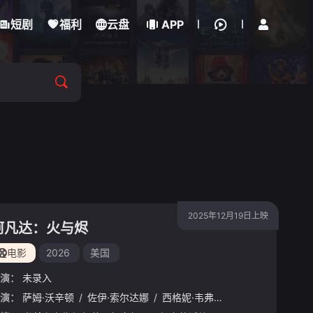
立即登录
短剧
福利
云盘
APP
2025年12月19日上映
阿凡达：火与烬
电影
2026
美国
演：
未录入
雷
演：
/
托比·班特法
萨姆·沃辛顿
/
/
尼希·穆尼希
佐伊·索尔达娜
/
约翰·塞纳迭姆博
/
西格妮·韦弗
/
/
史蒂芬·朗
克莱顿·卡德纳斯
/
奥娜·
/