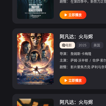
剧情：
立即播放
阿凡达：火与烬
电影
2025
美国
导演：
詹姆斯·卡梅隆
主演：
萨姆·沃辛顿
/
佐伊·索
剧情：
立即播放
阿凡达：火与烬