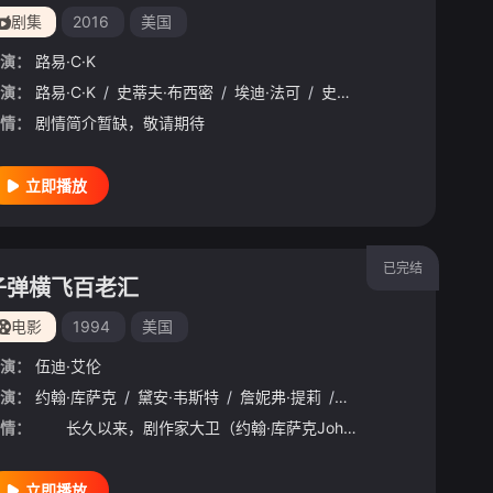
剧集
2016
美国
演：
路易·C·K
温斯莱特
演：
路易·C·K
/
贝利·巴斯
/
史蒂夫·布西密
/
吉奥瓦尼·瑞比西
/
埃迪·法可
/
杰梅奈·克莱门特
/
史蒂夫·赖特
/
/
阿伦·阿尔
杰米·福
情：
剧情简介暂缺，敬请期待
立即播放
已完结
子弹横飞百老汇
电影
1994
美国
演：
伍迪·艾伦
邦
演：
/
帕克·波西
约翰·库萨克
/
Chloe
/
黛安·韦斯特
/
Sciore
/
/
詹妮弗·提莉
海蒂·加尔扎
/
/
查兹·帕尔明特瑞
凯特·阿瓦洛尼
/
Evo
/
玛
情：
长久以来，剧作家大卫（约翰·库萨克JohnCusack饰）都过着郁郁不得志的生活，艺术家特有的清高让他对如今腐败混乱的话剧界充满了失望之情。为了讨好情妇奥利芙（詹妮弗·提莉JenniferTill
立即播放