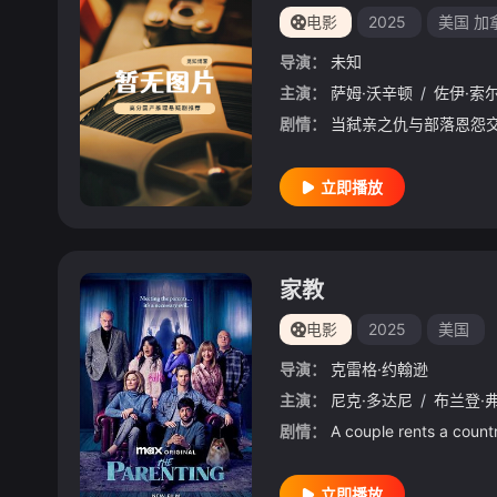
电影
2025
美国
加
导演：
未知
主演：
萨姆·沃辛顿
/
佐伊·索
剧情：
立即播放
家教
电影
2025
美国
导演：
克雷格·约翰逊
主演：
尼克·多达尼
/
布兰登·
剧情：
立即播放