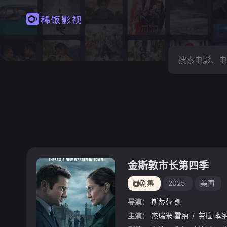
金斯敦市长第四季
剧集
2025
美国
导演：
斯蒂芬·凯
主演：
杰瑞米·雷纳
/
劳拉·本