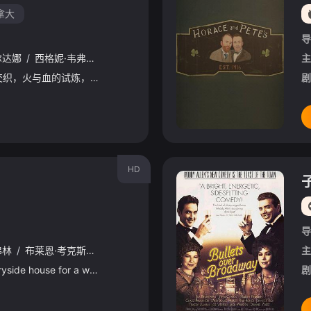
拿大
导
尔达娜
/
西格妮·韦弗
/
史蒂芬·朗
/
奥娜·卓别林
/
大卫·休里斯
/
凯特·
主
当弑亲之仇与部落恩怨交织，火与血的试炼，吞没整个星球！“卡神”詹姆斯·卡梅隆再造视听奇观，跨文明的复仇之战，即将揭开潘多拉更黑暗的传说……
剧
HD
导
弗林
/
布莱恩·考克斯
/
埃迪·法可
/
丽莎·库卓
/
迪恩·诺里斯
/
薇薇安·
主
A couple rents a countryside house for a weekend with their parents and then discover it #39;s inhab
剧