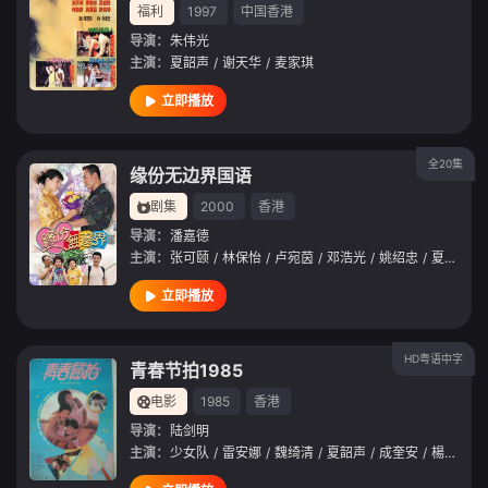
福利
1997
中国香港
导演：
朱伟光
主演：
夏韶声
/
谢天华
/
麦家琪
立即播放
全20集
缘份无边界国语
剧集
2000
香港
导演：
潘嘉德
主演：
张可颐
/
林保怡
/
卢宛茵
/
邓浩光
/
姚绍忠
/
夏萍
/
于
立即播放
HD粤语中字
青春节拍1985
电影
1985
香港
导演：
陆剑明
主演：
少女队
/
雷安娜
/
魏绮清
/
夏韶声
/
成奎安
/
楊振耀
/