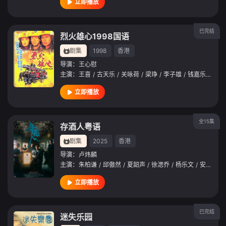
立即播放
已完结
烈火雄心1998国语
剧集
1998
香港
导演：
王心慰
主演：
王喜
/
古天乐
/
关咏荷
/
梁琤
/
李子雄
/
钱嘉乐
/
李珊
立即播放
全15集
存酒人粤语
剧集
2025
香港
导演：
卢炜麟
主演：
朱柏谦
/
邱傲然
/
夏韶声
/
徐㴓乔
/
杨乐文
/
安柔潔
立即播放
已完结
迷失乐园