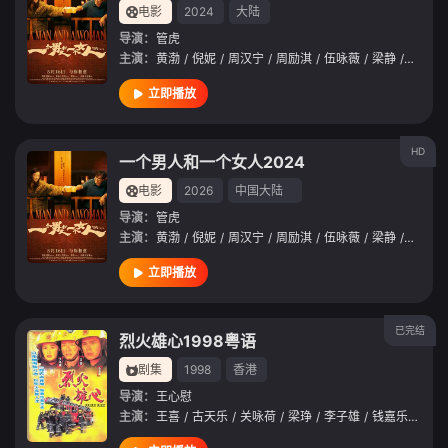
电影
2024
大陆
导演：
管虎
主演：
黄渤
/
倪妮
/
周汉宁
/
周励淇
/
伍咏薇
/
梁静
/
颜卓灵
立即播放
HD
一个男人和一个女人2024
电影
2026
中国大陆
导演：
管虎
主演：
黄渤
/
倪妮
/
周汉宁
/
周励淇
/
伍咏薇
/
梁静
/
颜卓灵
立即播放
已完结
烈火雄心1998粤语
剧集
1998
香港
导演：
王心慰
主演：
王喜
/
古天乐
/
关咏荷
/
梁琤
/
李子雄
/
钱嘉乐
/
李珊