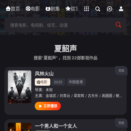
立即登录
首页
电影
下载客户端
剧集
综艺
动漫
短剧
夏韶声
搜索"夏韶声" ，找到
22
部影视作品
完结
风林火山
电影
2025
中国香港
导演：
未知
主演：
金城武
/
刘青云
/
梁家辉
/
古天乐
/
高圆圆
/
鲍起静
/
立即播放
完结
一个男人和一个女人