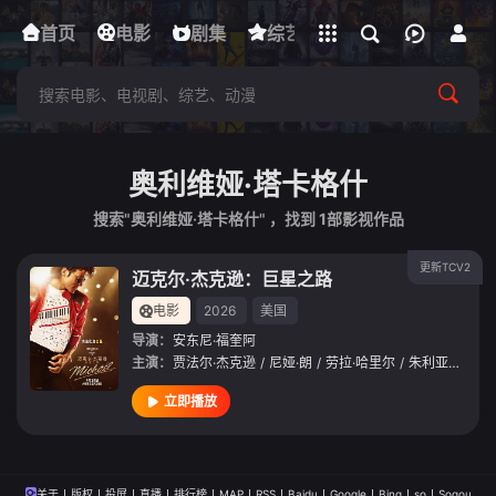
立即登录
首页
电影
下载客户端
剧集
综艺
动漫
短剧
奥利维娅·塔卡格什
搜索"奥利维娅·塔卡格什" ，找到
1
部影视作品
更新TCV2
迈克尔·杰克逊：巨星之路
电影
2026
美国
导演：
安东尼·福奎阿
主演：
贾法尔·杰克逊
/
尼娅·朗
/
劳拉·哈里尔
/
朱利亚诺·瓦尔迪
立即播放
关于
版权
投屏
直播
排行榜
MAP
RSS
Baidu
Google
Bing
so
Sogou