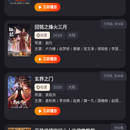
立即播放
已完结, 全16话
回铭之烽火三月
动漫
2024
大陆
导演：
谢丹
主演：
卢力峰
/
赵梦娇
/
蔡娜
/
常文涛
/
周晓栋
/
李望松
/
郭
立即播放
已完结, 全26话
玄界之门
动漫
2025
大陆
导演：
黄晓洪
主演：
姜秋再
/
李诗萌
/
赵爽
/
魏一凡
/
聂曦映
/
赵熠彤
/
刘
立即播放
全82集