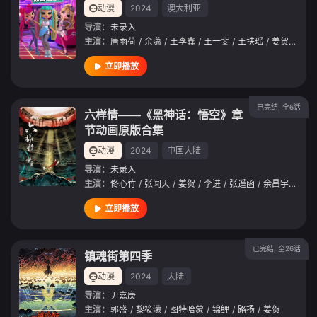
动漫
2024
澳大利亚
导演：
未录入
主演：
唐雨荷
/
余潇
/
王李鑫
/
王一斐
/
王扶瑶
/
姜贺
/
陈怡
立即播放
已完结, 全6话
六样情——《黑神话：悟空》章
节动画原版合集
动漫
2024
中国大陆
导演：
未录入
主演：
佟心竹
/
张闻天
/
姜贺
/
李进
/
张遥函
/
余昌宇
/
林强
立即播放
已完结, 全26话
镇魂街第四季
动漫
2024
大陆
导演：
尹嘉庚
主演：
郭盛
/
黎筱濛
/
图特哈蒙
/
锦鲤
/
路扬
/
姜贺