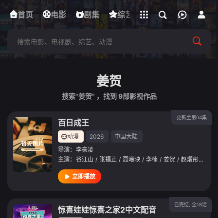
立即登录
首页
电影
下载客户端
剧集
综艺
动漫
短剧
姜贺
搜索"姜贺" ，找到
9
部影视作品
更新至第04集
百日成王
动漫
2026
中国大陆
导演：
李豪凌
主演：
谷江山
/
张福正
/
聂曦映
/
李楠
/
姜贺
/
赵熠彤
/
若瑾
立即播放
已完结, 全18话
惊喜娃娃惊喜之家2中文配音