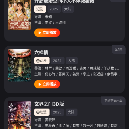
开局退婚空间小人不停搬搬搬
短剧
2025
大陆
导演：
未知
主演：
姜贺
/
王浩翔
立即播放
全6集
六样情
动漫
2024
大陆
导演：
林哲
/
翁劼
/
周浩嵩
/
费思
/
黄成希
/
羊廷牧
/
人狼
/
主演：
佟心竹
/
张闻天
/
姜贺
/
李进
/
张遥函
/
余昌宇
/
林强
立即播放
更新至第26集
玄界之门3D版
动漫
2025
大陆
导演：
黄晓洪
主演：
姜秋再
/
李诗萌
/
赵爽
/
魏一凡
/
聂曦映
/
赵熠彤
/
刘