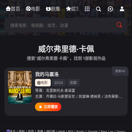
立即登录
首页
电影
下载客户端
剧集
综艺
动漫
短剧
威尔弗里德·卡佩
搜索"威尔弗里德·卡佩" ，找到
1
部影视作品
更新HD
我的马塞洛
电影
2024
法国
导演：
克里斯托夫·奥诺雷
主演：
齐雅拉·马斯楚安尼
/
凯瑟琳·德纳芙
/
法布莱斯·鲁奇尼
立即播放
关于
版权
投屏
直播
排行榜
MAP
RSS
Baidu
Google
Bing
so
Sogou