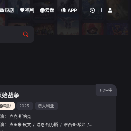
立即登录
短剧
福利
云盘
APP
HD中字
原始战争
电影
2025
澳大利亚
演：
卢克·斯帕克
蒂·加布里埃
演：
杰里米·皮文
/
刘易斯·陈
/
瑞恩·柯万腾
/
达蒙·海瑞曼
/
翠西亚·希弗
/
黄经汉
/
尼克·维切斯勒
/
浅野忠信
/
乔·塔
/
安东