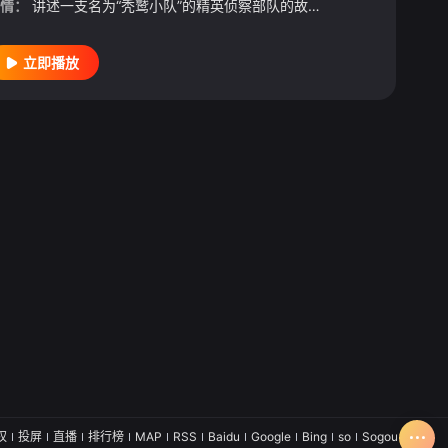
情：
讲述一支名为“秃鹫小队”的精英侦察部队的故事。1968年，正值越南战争最激烈的时期，他们被派往一个偏僻的丛林，寻找失踪的绿色贝雷帽排。他们很快发现丛林里有一些其它生物。
立即播放
·沃尔特斯
/
克里斯蒂·华兹华斯
/
安娜·图·阮
/
娜塔莎·梅蒙
/
海登·马
权
投屏
直播
排行榜
MAP
RSS
Baidu
Google
Bing
so
Sogou
SM