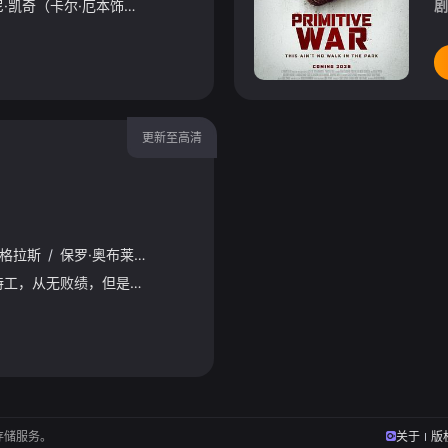
过气好莱坞演员强尼·凯奇（卡尔·厄本饰）被意外选中，加入一场决定地球命运的真人快打。吉塔娜（阿德莱恩·鲁道夫饰）、刀锋索尼娅（杰西卡·麦克娜美饰）、卡诺（约什·劳森饰）、刘康（林路迪饰）、贾克斯（
剧
更新至高清
玛格拉斯
/
保罗·奥布莱恩
/
艾米·克里斯蒂安
/
哈菲德·达赫拉维
/
乔治亚
布拉德是一名超级国际特工，从无败绩，但是他厌倦了打打杀杀的生活，希望回归普通人的世界过上“正常”日子。一次偶然事件中，他邂逅了美丽活泼的女兽医维罗妮卡并一见钟情。布拉德尝试退出间谍生涯并积极尝试和
存储服务。
关于
版