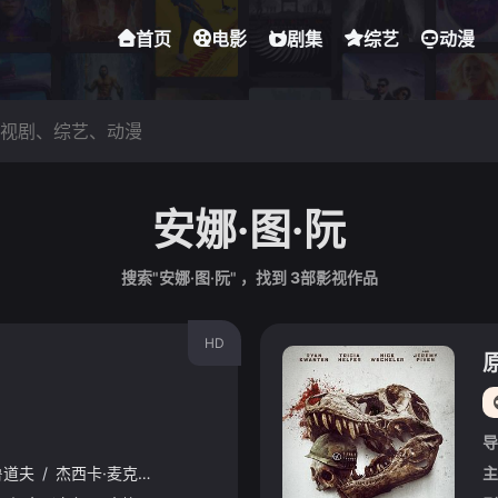
首页
电影
剧集
综艺
动漫
安娜·图·阮
搜索"安娜·图·阮" ，找到
3
部影视作品
HD
导
鲁道夫
/
杰西卡·麦克娜美
/
约什·劳森
/
林路迪
/
麦卡德·布鲁克斯
/
塔
主