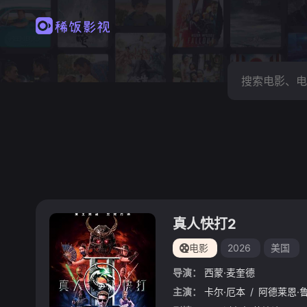
真人快打2
电影
2026
美国
导演：
西蒙·麦奎德
主演：
卡尔·厄本
/
阿德莱恩·