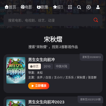
立即登录
首页
电影
下载客户端
剧集
综艺
动漫
短剧
宋秋熠
搜索"宋秋熠" ，找到
2
部影视作品
更新至20260613
男生女生向前冲
综艺
2010
中国大陆
导演：
未知
主演：
余声
/
白羽
/
王小川
/
王乐乐
/
宋秋熠
/
张亚群
立即播放
更新至20231231期
男生女生向前冲2023