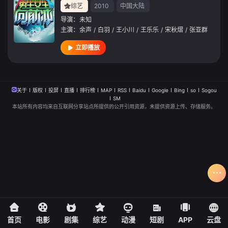
综艺
2010
中国大陆
导演：
未知
主演：
余声
/
白羽
/
王小川
/
王乐乐
/
宋秋熠
/
张亚群
立即播放
关于
版权
投屏
直播
排行榜
MAP
RSS
Baidu
Google
Bing
so
Sogou
SM
本站所有内容均来自互联网分享站点所提供的公开引用资源，未提供资源上传、存储服务。
首页
电影
剧集
综艺
动漫
短剧
APP
云盘