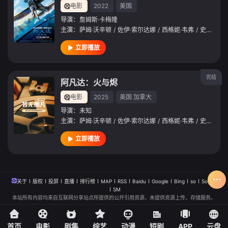
电影
2022
美国
导演：
詹姆斯·卡梅隆
主演：
萨姆·沃辛顿
/
佐伊·索尔达娜
/
西格妮·韦弗
/
史蒂芬·朗
立即播放
完结
阿凡达：火与烬
电影
2025
美国
加拿大
导演：
未知
主演：
萨姆·沃辛顿
/
佐伊·索尔达娜
/
西格妮·韦弗
/
史蒂芬·朗
立即播放
关于
版权
投屏
直播
排行榜
MAP
RSS
Baidu
Google
Bing
so
Sogou
SM
本站所有内容均来自互联网分享站点所提供的公开引用资源，未提供资源上传、存储服务。
首页
电影
剧集
综艺
动漫
短剧
APP
云盘