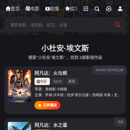
立即登录
首页
电影
下载客户端
剧集
综艺
动漫
短剧
小杜安·埃文斯
搜索"小杜安·埃文斯" ，找到
3
部影视作品
2025年12月19日上映
阿凡达：火与烬
电影
2025
美国
导演：
詹姆斯·卡梅隆
主演：
萨姆·沃辛顿
/
佐伊·索尔达娜
/
西格妮·韦弗
/
史蒂芬·朗
立即播放
完结
阿凡达：水之道