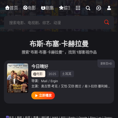
立即登录
首页
电影
下载客户端
剧集
综艺
动漫
短剧
布斯·布塞·卡赫拉曼
搜索"布斯·布塞·卡赫拉曼" ，找到
1
部影视作品
更新至HD
今日晴好
电影
2025
土耳其
导演：
Mali
/
Ergin
主演：
奥古赞·考克
/
艾恰·艾欣·图兰
/
易卜拉欣·塞利姆
/
内斯
立即播放
关于
版权
投屏
直播
排行榜
MAP
RSS
Baidu
Google
Bing
so
Sogou