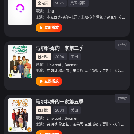
电影
2025
美国
德国
导演：
未知
主演：
本尼西奥·德尔·托罗
/
米娅·塞普雷顿
/
迈克尔·塞拉
/
汤
立即播放
已完结
马尔科姆的一家第二季
剧集
2000
美国
导演：
Linwood
/
Boomer
主演：
弗朗基·穆尼兹
/
布莱恩·克兰斯顿
/
贾斯汀·贝菲尔德
/
立即播放
已完结
马尔科姆的一家第五季
剧集
2003
美国
导演：
Linwood
/
Boomer
主演：
弗朗基·穆尼兹
/
布莱恩·克兰斯顿
/
贾斯汀·贝菲尔德
/