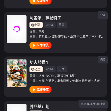
立即播放
完结
阿盖尔：神秘特工
电影
2024
英国
导演：
未知
主演：
布莱丝·达拉斯·霍华德
/
山姆·洛克威尔
/
亨利·卡维尔
/
立即播放
完结
功夫熊猫4
动漫
2024
美国
导演：
迈克·米切尔
/
斯蒂芬妮·斯汀
主演：
杰克·布莱克
/
奥卡菲娜
/
维奥拉·戴维斯
/
达斯汀·霍夫曼
立即播放
2025年05月18日上映
腓尼基计划