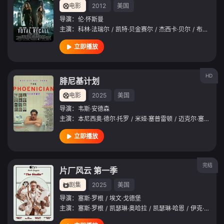
电影
2012
美国
导演：
伦·怀斯曼
主演：
科林·法瑞尔
/
凯特·贝金赛尔
/
杰西卡·贝尔
/
布莱恩·克兰斯顿
立即播放
HD
腓尼基计划
电影
2025
美国
导演：
韦斯·安德森
主演：
本尼西奥·德尔·托罗
/
米娅·塞普雷顿
/
迈克尔·塞拉
/
汤
立即播放
完结
片厂风云 第一季
剧集
2025
美国
导演：
塞斯·罗根
/
埃文·戈德堡
主演：
塞斯·罗根
/
凯瑟琳·奥哈拉
/
凯瑟琳·哈恩
/
伊克·巴里霍尔兹