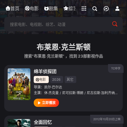
立即登录
首页
电影
下载客户端
剧集
综艺
动漫
短剧
布莱恩·克兰斯顿
搜索"布莱恩·克兰斯顿" ，找到
23
部影视作品
TC中字
绵羊侦探团
电影
2026
其它
导演：
凯尔·巴尔达
主演：
休·杰克曼
/
尼可拉斯·博朗
/
尼古拉斯·加利齐纳
/
莫莉·
立即播放
2012年10月20日上映
全面回忆