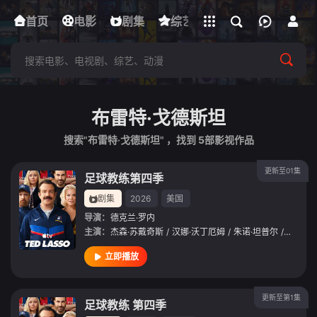
立即登录
首页
电影
下载客户端
剧集
综艺
动漫
短剧
布雷特·戈德斯坦
搜索"布雷特·戈德斯坦" ，找到
5
部影视作品
更新至01集
足球教练第四季
剧集
2026
美国
导演：
德克兰·罗内
主演：
杰森·苏戴奇斯
/
汉娜·沃丁厄姆
/
朱诺·坦普尔
/
布雷特
立即播放
更新至第1集
足球教练 第四季