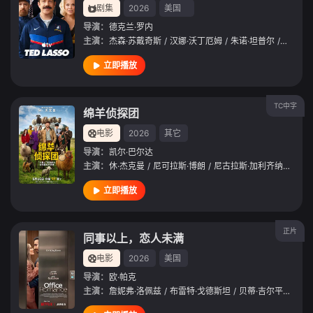
剧集
2026
美国
导演：
德克兰·罗内
主演：
杰森·苏戴奇斯
/
汉娜·沃丁厄姆
/
朱诺·坦普尔
/
布雷特
立即播放
TC中字
绵羊侦探团
电影
2026
其它
导演：
凯尔·巴尔达
主演：
休·杰克曼
/
尼可拉斯·博朗
/
尼古拉斯·加利齐纳
/
莫莉·
立即播放
正片
同事以上，恋人未满
电影
2026
美国
导演：
欧·帕克
主演：
詹妮弗·洛佩兹
/
布雷特·戈德斯坦
/
贝蒂·吉尔平
/
艾米