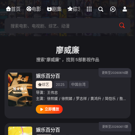
立即登录
首页
电影
下载客户端
剧集
综艺
动漫
短剧
廖威廉
搜索"廖威廉" ，找到
5
部影视作品
更新至20260616期
娱乐百分百
综艺
2025
中国台湾
导演：
王伟忠
主演：
徐熙媛
/
徐熙娣
/
罗志祥
/
黄鸿升
/
简恺乐
/
敖犬
/
廖
立即播放
更新至20260611期
娱乐百分百