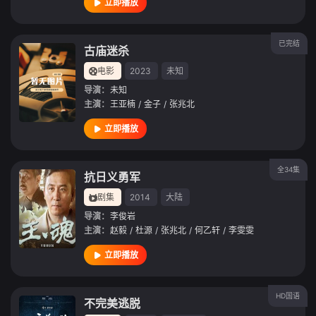
立即播放
已完结
古庙迷杀
电影
2023
未知
导演：
未知
主演：
王亚楠
/
金子
/
张兆北
立即播放
全34集
抗日义勇军
剧集
2014
大陆
导演：
李俊岩
主演：
赵毅
/
杜源
/
张兆北
/
何乙轩
/
李雯雯
立即播放
HD国语
不完美逃脱