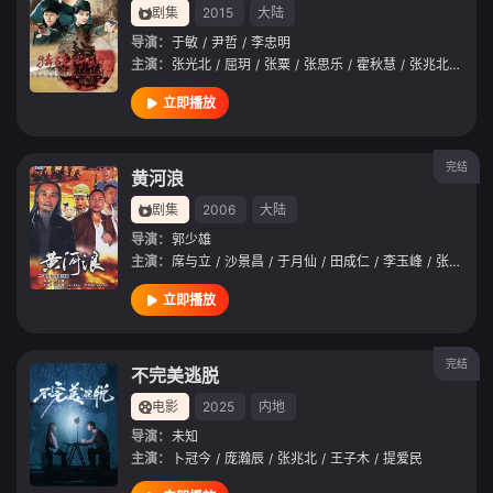
剧集
2015
大陆
导演：
于敏
/
尹哲
/
李忠明
主演：
张光北
/
屈玥
/
张粟
/
张思乐
/
霍秋慧
/
张兆北
/
钟小
立即播放
完结
黄河浪
剧集
2006
大陆
导演：
郭少雄
主演：
席与立
/
沙景昌
/
于月仙
/
田成仁
/
李玉峰
/
张兆北
/
立即播放
完结
不完美逃脱
电影
2025
内地
导演：
未知
主演：
卜冠今
/
庞瀚辰
/
张兆北
/
王子木
/
提爱民