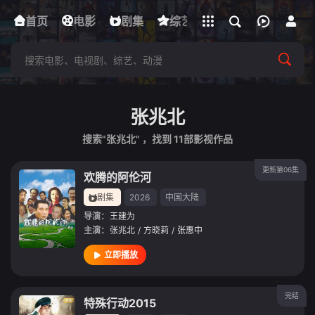
立即登录
首页
电影
下载客户端
剧集
综艺
动漫
短剧
张兆北
搜索"张兆北" ，找到
11
部影视作品
更新第06集
欢腾的阿伦河
剧集
2026
中国大陆
导演：
王建为
主演：
张兆北
/
方晓莉
/
张惠中
立即播放
完结
特殊行动2015