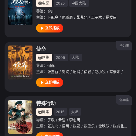
电影
2025
中国大陆
导演：
金川
主演：
卜冠今
/
庞瀚辰
/
张兆北
/
王子木
/
提爱民
立即播放
全21集
使命
剧集
2005
大陆
导演：
何群
主演：
张嘉益
/
刘钧
/
谢钢
/
徐敏
/
赵小锐
/
常景如
/
袁茵
/
立即播放
全40集
特殊行动
剧集
2015
大陆
导演：
于敏
/
尹哲
/
李忠明
主演：
张光北
/
屈玥
/
张粟
/
张思乐
/
霍秋慧
/
张兆北
/
钟小