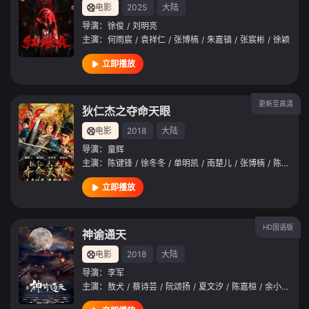
电影
2025
大陆
导演：
徐俊
/
刘明亮
主演：
何雨宸
/
袁祥仁
/
张博楠
/
朱嘉镇
/
张宸彬
/
徐颖
立即播放
更新至高清
狄仁杰之夺命天眼
电影
2018
大陆
导演：
童辉
主演：
陈键锋
/
徐冬冬
/
单明凯
/
南楚儿
/
张博楠
/
陈泽灵
/
立即播放
HD国语版
神谕通天
电影
2018
大陆
导演：
李军
主演：
敖犬
/
蔡诗芸
/
阮颂扬
/
夏文汐
/
陈嘉桓
/
余小孽
/
欧