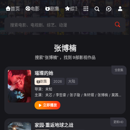
立即登录
首页
电影
下载客户端
剧集
综艺
动漫
短剧
张博楠
搜索"张博楠" ，找到
9
部影视作品
全剧集
璀璨的她
剧集
2026
大陆
导演：
未知
主演：
关芯
/
李哲豪
/
张子璇
/
朱轩熠
/
张博楠
/
莫茜
/
余逸
立即播放
更新HD
家园·重返地球之战