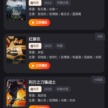
电影
2023
中国大陆
导演：
陈乐春
/
孙家一
主演：
张双利
/
张博楠
/
冀贞贞
/
夏晨曦
立即播放
完结
红嫁衣
电影
2025
中国
导演：
未知
主演：
何雨宸
/
袁祥仁
/
张博楠
/
朱嘉镇
/
张宸彬
/
刘硕
立即播放
HD国语
利刃之刀锋战士
电影
2026
中国大陆
导演：
高跃铭
主演：
魏小欢
/
张博楠
/
马畅
/
刘冰