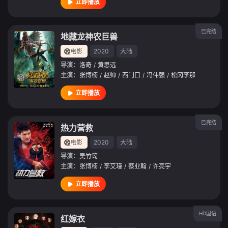
立即播放
已完结
地藏龙神农巨兽
电影
2020
大陆
导演：
洛奇
/
黄思远
主演：
张博楠
/
赵帅
/
西门口
/
冯伟强
/
松冈李那
立即播放
已完结
热力营救
电影
2020
大陆
导演：
吴竹筠
主演：
张博楠
/
李艾瑾
/
蔡业翰
/
许亮宇
立即播放
HD国语
红嫁衣