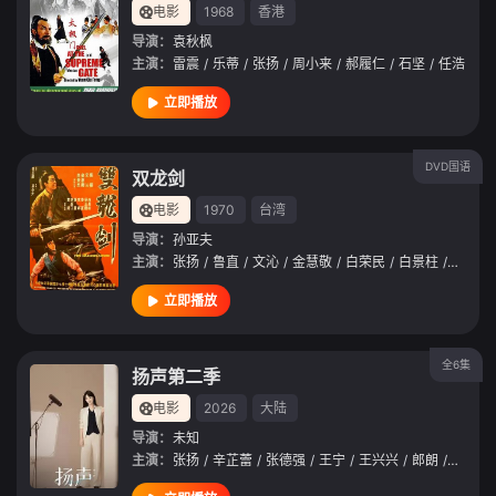
电影
1968
香港
导演：
袁秋枫
主演：
雷震
/
乐蒂
/
张扬
/
周小来
/
郝履仁
/
石坚
/
任浩
立即播放
DVD国语
双龙剑
电影
1970
台湾
导演：
孙亚夫
主演：
张扬
/
鲁直
/
文沁
/
金慧敬
/
白荣民
/
白景柱
/
梁玉霞
立即播放
全6集
扬声第二季
电影
2026
大陆
导演：
未知
主演：
张扬
/
辛芷蕾
/
张德强
/
王宁
/
王兴兴
/
郎朗
/
石铭