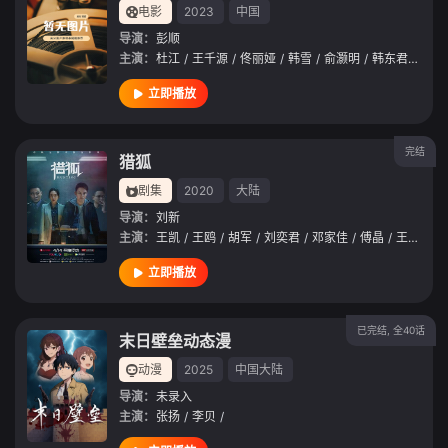
电影
2023
中国
导演：
彭顺
主演：
杜江
/
王千源
/
佟丽娅
/
韩雪
/
俞灏明
/
韩东君
/
王戈
立即播放
完结
猎狐
剧集
2020
大陆
导演：
刘新
主演：
王凯
/
王鸥
/
胡军
/
刘奕君
/
邓家佳
/
傅晶
/
王同辉
/
立即播放
已完结, 全40话
末日壁垒动态漫
动漫
2025
中国大陆
导演：
未录入
主演：
张扬
/
李贝
/