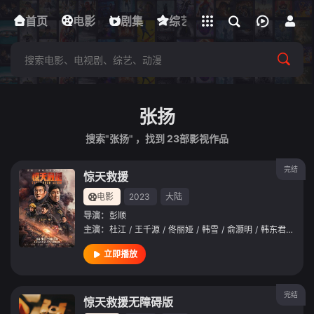
立即登录
首页
电影
下载客户端
剧集
综艺
动漫
短剧
张扬
搜索"张扬" ，找到
23
部影视作品
完结
惊天救援
电影
2023
大陆
导演：
彭顺
主演：
杜江
/
王千源
/
佟丽娅
/
韩雪
/
俞灏明
/
韩东君
/
王戈
立即播放
完结
惊天救援无障碍版