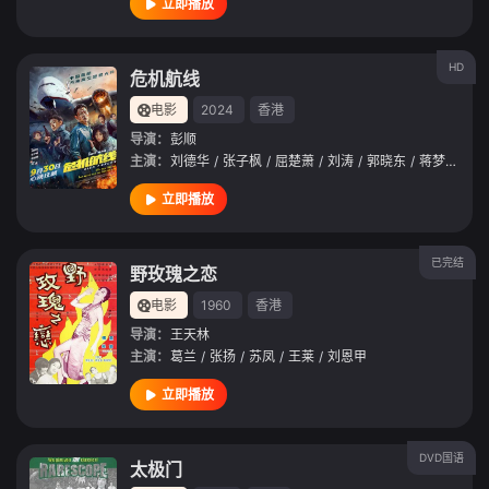
立即播放
HD
危机航线
电影
2024
香港
导演：
彭顺
主演：
刘德华
/
张子枫
/
屈楚萧
/
刘涛
/
郭晓东
/
蒋梦婕
/
王
立即播放
已完结
野玫瑰之恋
电影
1960
香港
导演：
王天林
主演：
葛兰
/
张扬
/
苏凤
/
王莱
/
刘恩甲
立即播放
DVD国语
太极门