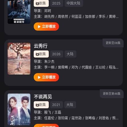
剧集
2025
中国大陆
导演：
邓珂
主演：
胡先煦
/
周依然
/
何蓝逗
/
加奈那
/
李乐
/
黄婷婷
/
王
立即播放
更新至06集
云秀行
剧集
2026
大陆
导演：
朱少杰
主演：
李一桐
/
曾舜晞
/
邓为
/
代露娃
/
王以纶
/
程泓鑫
/
田
立即播放
更新至第46集
不说再见
剧集
2021
大陆
导演：
殷飞
/
王磊
主演：
任嘉伦
/
张钧甯
/
寇世勋
/
张晞临
/
刘恩佑
/
熊乃瑾
/