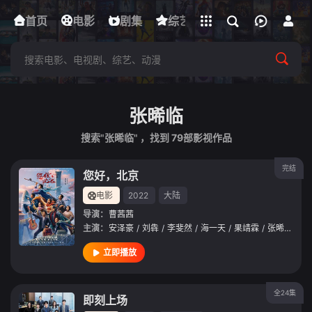
立即登录
首页
电影
下载客户端
剧集
综艺
动漫
短剧
张晞临
搜索"张晞临" ，找到
79
部影视作品
完结
您好，北京
电影
2022
大陆
导演：
曹茜茜
主演：
安泽豪
/
刘犇
/
李斐然
/
海一天
/
果靖霖
/
张晞临
/
王
立即播放
全24集
即刻上场