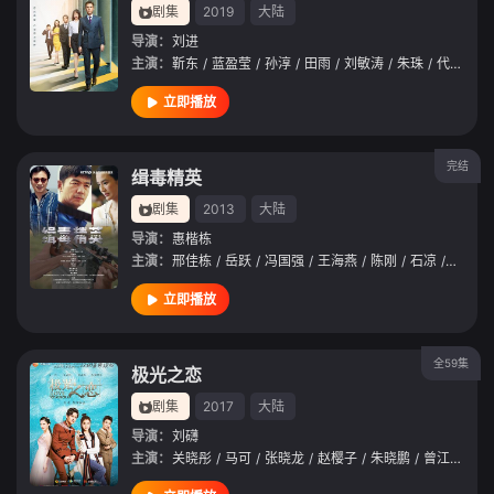
剧集
2019
大陆
导演：
刘进
主演：
靳东
/
蓝盈莹
/
孙淳
/
田雨
/
刘敏涛
/
朱珠
/
代旭
/
王
立即播放
完结
缉毒精英
剧集
2013
大陆
导演：
惠楷栋
主演：
邢佳栋
/
岳跃
/
冯国强
/
王海燕
/
陈刚
/
石凉
/
杨童舒
立即播放
全59集
极光之恋
剧集
2017
大陆
导演：
刘礴
主演：
关晓彤
/
马可
/
张晓龙
/
赵樱子
/
朱晓鹏
/
曾江
/
李玲