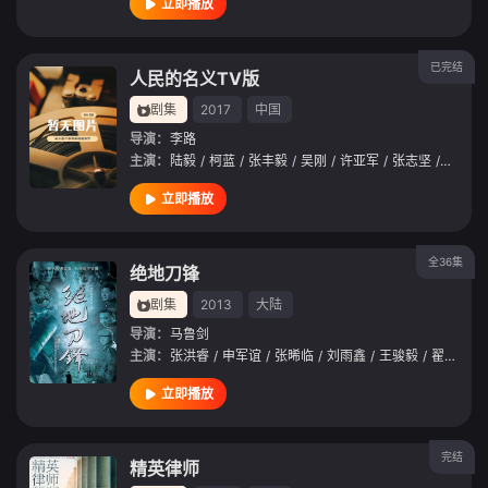
立即播放
已完结
人民的名义TV版
剧集
2017
中国
导演：
李路
主演：
陆毅
/
柯蓝
/
张丰毅
/
吴刚
/
许亚军
/
张志坚
/
胡静
/
立即播放
全36集
绝地刀锋
剧集
2013
大陆
导演：
马鲁剑
主演：
张洪睿
/
申军谊
/
张晞临
/
刘雨鑫
/
王骏毅
/
翟万臣
/
立即播放
完结
精英律师