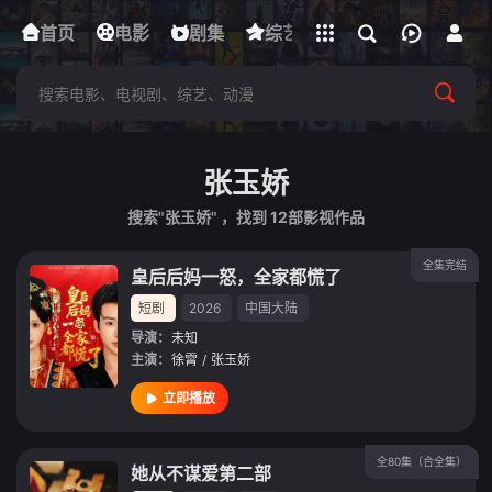
立即登录
首页
电影
下载客户端
剧集
综艺
动漫
短剧
张玉娇
搜索"张玉娇" ，找到
12
部影视作品
全集完结
皇后后妈一怒，全家都慌了
短剧
2026
中国大陆
导演：
未知
主演：
徐霄
/
张玉娇
立即播放
全80集（合全集）
她从不谋爱第二部