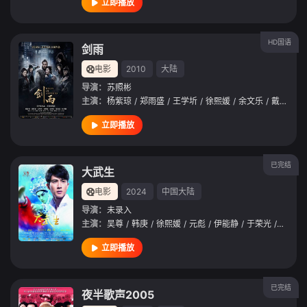
立即播放
HD国语
剑雨
电影
2010
大陆
导演：
苏照彬
主演：
杨紫琼
/
郑雨盛
/
王学圻
/
徐熙媛
/
余文乐
/
戴立忍
/
立即播放
已完结
大武生
电影
2024
中国大陆
导演：
未录入
主演：
吴尊
/
韩庚
/
徐熙媛
/
元彪
/
伊能静
/
于荣光
/
刘谦
/
立即播放
已完结
夜半歌声2005