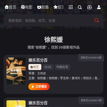
立即登录
首页
电影
下载客户端
剧集
综艺
动漫
短剧
徐熙媛
搜索"徐熙媛" ，找到
26
部影视作品
更新至20260616期
娱乐百分百
综艺
2025
中国台湾
导演：
王伟忠
主演：
徐熙媛
/
徐熙娣
/
罗志祥
/
黄鸿升
/
简恺乐
/
敖犬
/
廖
立即播放
更新至20260611期
娱乐百分百