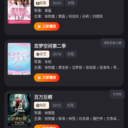
剧集
2005
大陆
导演：
黄磊
主演：
徐熙媛
/
黄磊
/
何润东
/
孙莉
/
刘德凯
立即播放
更新至第12期
恋梦空间第二季
综艺
2019
大陆
导演：
未知
主演：
徐熙媛
/
黄圣依
/
沈梦辰
/
张铭恩
/
连淮伟
/
李诞
/
秦
立即播放
已完结
百万巨鳄
电影
2012
大陆
导演：
林黎胜
主演：
徐熙媛
/
郭涛
/
林雪
/
石兆琪
/
蒲巴甲
/
方青卓
/
王劲