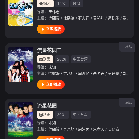
综艺
1997
台湾
导演：
王伟忠
主演：
徐熙媛
/
徐熙娣
/
罗志祥
/
黄鸿升
/
简恺乐
/
敖犬
/
廖
立即播放
已完结
流星花园二
剧集
2026
中国台湾
导演：
未知
主演：
徐熙媛
/
言承旭
/
周渝民
/
朱孝天
/
吴建豪
/
郑雪儿
立即播放
已完结
流星花园
剧集
2001
中国台湾
导演：
未知
主演：
徐熙媛
/
言承旭
/
周渝民
/
朱孝天
/
吴建豪