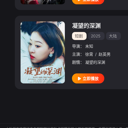
凝望的深渊
短剧
2025
大陆
导演：
未知
主演：
徐霄
/
赵英男
剧情：
凝望的深渊
立即播放