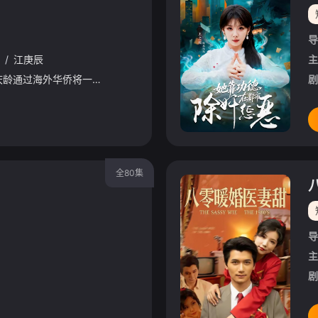
导
/
江庚辰
主
解放战争时期，宋庆龄通过海外华侨将一大批军需药品秘密运往国内。然而船行至东海突然失踪。我党中央立即派人查找，国民党也出动海、陆、空军前往搜杏。原来药晶船破舟…群岛海盗司令方大雨劫持。海盗们不知箱中
剧
全80集
导
主
剧