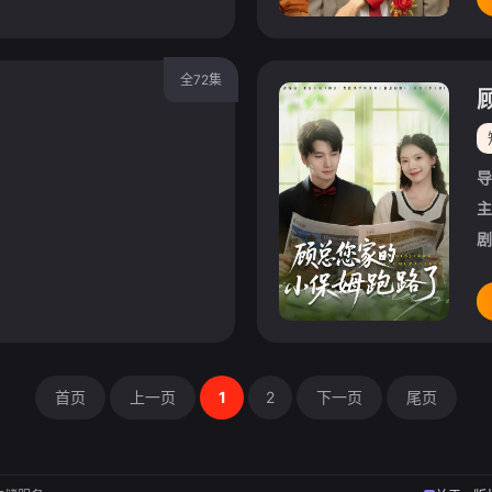
全72集
导
主
剧
首页
上一页
1
2
下一页
尾页