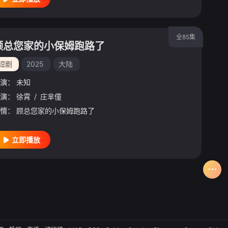
全85集
顾总您家的小保姆跑路了
短剧
2025
大陆
演：
未知
演：
徐霄
/
庄芈僮
情：
顾总您家的小保姆跑路了
立即播放