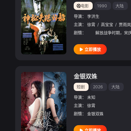
电影
1990
大陆
导演：
李洪生
主演：
徐霄
/
高宝宝
/
贾雨岚
剧情：
立即播放
金银双姝
短剧
2026
大陆
导演：
未知
主演：
徐霄
剧情：
金银双姝
立即播放