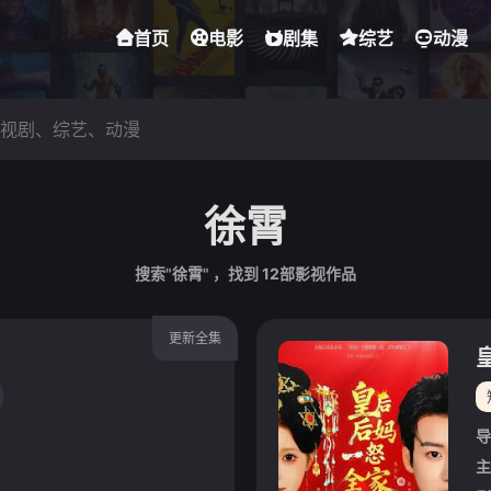
首页
电影
剧集
综艺
动漫
徐霄
搜索"徐霄" ，找到
12
部影视作品
更新全集
导
主