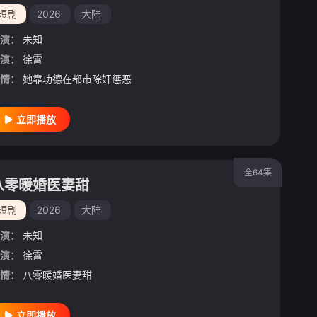
短剧
2026
大陆
演：
未知
演：
徐霄
情：
她靠功德在都市除奸惩恶
立即播放
全64集
八零暖婚医妻甜
短剧
2026
大陆
演：
未知
演：
徐霄
情：
八零暖婚医妻甜
立即播放