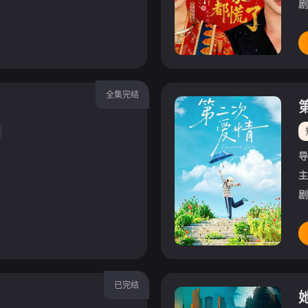
剧
全集完结
导
主
剧
已完结