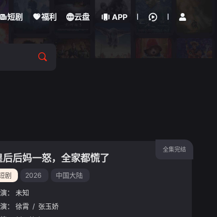
立即登录
短剧
福利
云盘
APP
全集完结
皇后后妈一怒，全家都慌了
短剧
2026
中国大陆
演：
未知
演：
徐霄
/
张玉娇