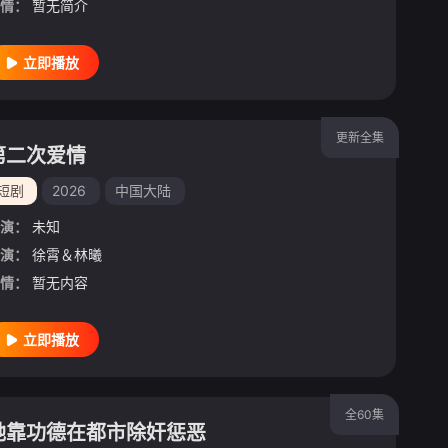
情：
暂无简介
立即播放
更新全集
第二次爱情
短剧
2026
中国大陆
演：
未知
演：
徐霄＆林曦
情：
暂无内容
立即播放
全60集
她靠功德在都市除奸惩恶