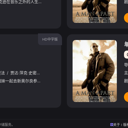
影片讲述迈克尔·杰克逊在音乐之外的人生旅程，从他以杰克逊五人组主唱之姿被发掘出惊人天赋的那一刻起，直到他成为一位极具远见的艺人，他以无穷无尽的创作能力激励自己成为全世界最伟大的娱乐巨星。这部电影同
剧
HD中字版
导
提法
/
贾达·萍克·史密斯
/
蒂凡尼·哈迪斯
/
拉伦兹·泰特
/
麦克·柯尔特
主
/
影片讲述了四位好姐妹一起去新奥尔良参加音乐节，姐妹们的热情被重新点燃后一起歌舞和疯狂的故事。
剧
存储服务。
关于
版