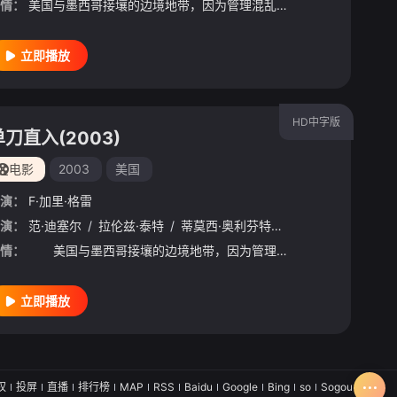
情：
美国与墨西哥接壤的边境地带，因为管理混乱成了毒贩们的天堂。缉毒特工西恩•维特（范•迪塞尔 Vin Diesel 饰）精明强干，经过不懈努力终于与同侪们合力抓获了大毒枭卢塞洛。然而，卢塞洛向西恩发出
立即播放
HD中字版
单刀直入(2003)
电影
2003
美国
演：
F·加里·格雷
演：
凯特·沃什
范·迪塞尔
/
科菲·斯里博伊
/
拉伦兹·泰特
/
拉腊·格赖斯
/
蒂莫西·奥利芬特
/
黛博拉·艾里德
/
格诺·席尔瓦
/
珍妮琳·
/
杰奎
情：
美国与墨西哥接壤的边境地带，因为管理混乱成了毒贩们的天堂。缉毒特工西恩•维特（范•迪塞尔VinDiesel饰）精明强干，经过不懈努力终于与同侪们合力抓获了大毒枭卢塞洛。然而，卢塞洛向西恩发出警告，
立即播放
权
投屏
直播
排行榜
MAP
RSS
Baidu
Google
Bing
so
Sogou
SM