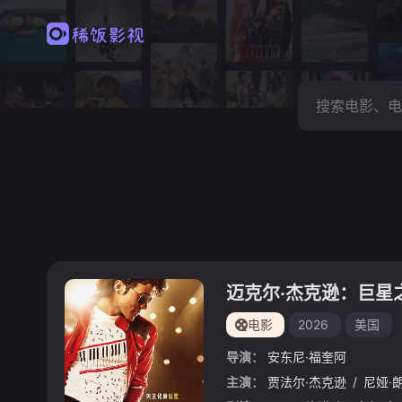
迈克尔·杰克逊：巨星
电影
2026
美国
导演：
安东尼·福奎阿
主演：
贾法尔·杰克逊
/
尼娅·