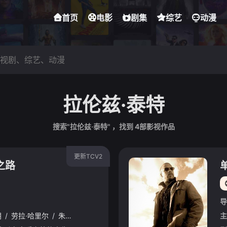
首页
电影
剧集
综艺
动漫
拉伦兹·泰特
搜索"拉伦兹·泰特" ，找到
4
部影视作品
更新TCV2
之路
导
朗
/
劳拉·哈里尔
/
朱利亚诺·瓦尔迪
/
迈尔斯·特勒
/
科尔曼·多明戈
/
主
乔