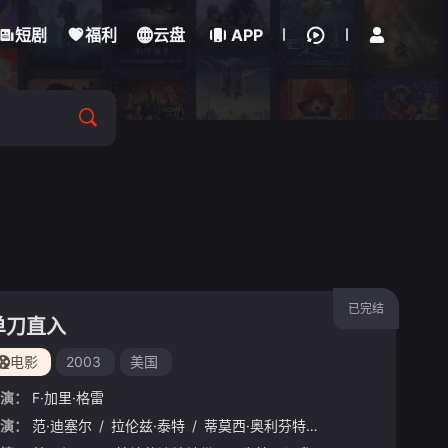
立即登录
短剧
福利
云盘
APP
已完结
单刀直入
电影
2003
美国
演：
F·加里·格雷
演：
·吉列特
范·迪塞尔
/
卡特琳娜·格兰厄姆
/
拉伦兹·泰特
/
/
拉伦兹·泰特
蒂莫西·奥利芬特
/
德里克·卢克
/
格诺·席尔瓦
/
杰西卡·
/
杰奎