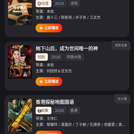
动漫
2024
未知
导演：
未知
主演：
酱十三
/
陈新玥
/
许子尧
/
江文杰
立即播放
更新全集
她下山后，成为世间唯一的神
短剧
2026
中国大陆
导演：
未知
主演：
刘因然＆甘文杰
立即播放
全20集
香港探秘地图国语
剧集
2026
香港
导演：
王伟仁
主演：
黎耀祥
/
龚嘉欣
/
丁子朗
/
孔德贤
/
倪嘉雯
/
袁文杰
/