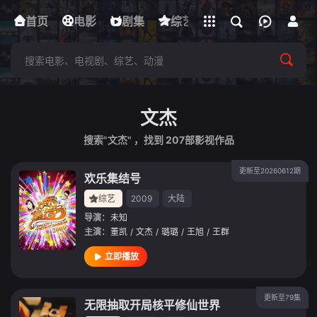
立即登录
首页
电影
下载客户端
剧集
综艺
动漫
短剧
文杰
搜索"文杰" ，找到
207
部影视作品
更新至20260612期
欢乐集结号
综艺
2009
大陆
导演：
未知
主演：
董凯
/
文杰
/
璐璐
/
王旭
/
王群
立即播放
更新至79集
无限抽取开局核平修仙世界