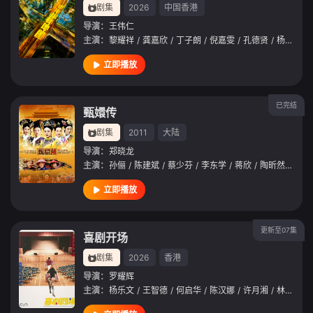
剧集
2026
中国香港
导演：
王伟仁
主演：
黎耀祥
/
龚嘉欣
/
丁子朗
/
倪嘉雯
/
孔德贤
/
杨玉梅
/
立即播放
已完结
甄嬛传
剧集
2011
大陆
导演：
郑晓龙
主演：
孙俪
/
陈建斌
/
蔡少芬
/
李东学
/
蒋欣
/
陶昕然
/
斓曦
立即播放
更新至07集
喜剧开场
剧集
2026
香港
导演：
罗耀辉
主演：
杨乐文
/
王智德
/
何启华
/
陈汉娜
/
许月湘
/
林千渟
/