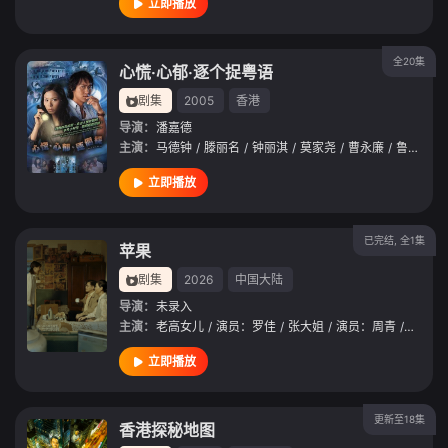
立即播放
全20集
心慌‧心郁‧逐个捉粤语
剧集
2005
香港
导演：
潘嘉德
主演：
马德钟
/
滕丽名
/
钟丽淇
/
莫家尧
/
曹永廉
/
鲁文杰
立即播放
已完结, 全1集
苹果
剧集
2026
中国大陆
导演：
未录入
主演：
老高女儿
/
演员：罗佳
/
张大姐
/
演员：周青
/
小高
/
立即播放
更新至18集
香港探秘地图