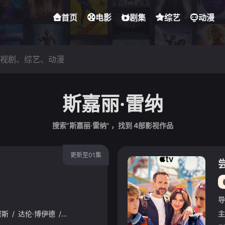
首页
电影
剧集
综艺
动漫
斯嘉丽·雷纳
搜索"斯嘉丽·雷纳" ，找到
4
部影视作品
更新至01集
导
密斯
/
达伦·博伊德
/
珊·布鲁克
/
夏洛特·莱利
/
西莉亚·伊姆里
/
科林·
主