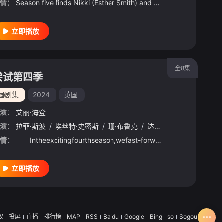
情：
Season five finds Nikki (Esther Smith) and Jason (Rafe Spall) dealing with the consequences of Princess (Scarlett Rayner) and Tyler’s (Cooper Turner) biological mother Kat (Charlotte Riley) turning up at their doorstep, and the whirlwind of chaos she brin
立即播放
全8集
尝试第四季
剧集
2024
英国
演：
艾丽·海登
演：
萨姆·布坎南
拉菲·斯波
/
斯嘉丽·雷纳
/
埃丝特·史密斯
/
路易莎·宾德
/
珊·布鲁克
/
塞科·迪亚比
/
达伦·博伊德
/
奥兰多·诺曼
/
斯嘉丽·
情：
Intheexcitingfourthseason,wefast-forwardsixyears,discoveringthatNikki(EstherSmith)andJason(RafeSpa
立即播放
权
投屏
直播
排行榜
MAP
RSS
Baidu
Google
Bing
so
Sogou
SM