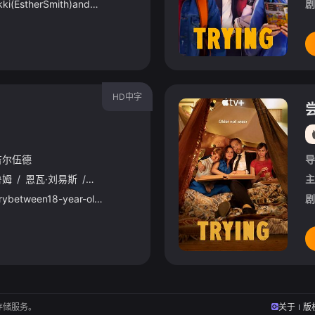
SeasonfivefindsNikki(EstherSmith)andJason(RafeSpall)dealingwiththeconsequencesofPrincess(ScarlettR
剧
HD中字
吉尔伍德
导
鲁姆
/
恩瓦·刘易斯
/
雷·费隆
/
伊芙·麦凯林
/
妮科尔·安萨里-考克斯
/
主
Aforbiddenlovestorybetween18-year-oldNoahandstepbrotherNickfaceschallengesastheypursuedifferentpat
剧
存储服务。
关于
版