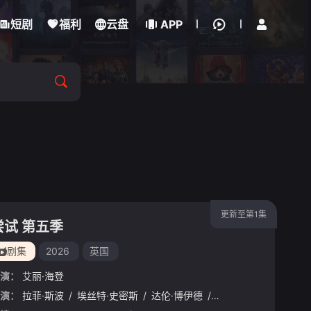
立即登录
短剧
福利
云盘
APP
更新至第1集
尝试 第五季
剧集
2026
英国
演：
艾丽·海登
摩根
演：
/
拉菲·斯波
斯嘉丽·雷纳
/
埃丝特·史密斯
/
库珀·特纳
/
/
吉米索拉·艾库美罗
达伦·博伊德
/
珊·布鲁克
/
丹妮尔·维塔利斯
/
夏洛特·