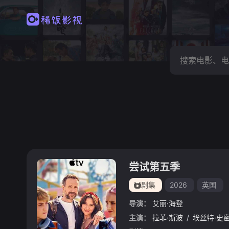
尝试第五季
剧集
2026
英国
导演：
艾丽·海登
主演：
拉菲·斯波
/
埃丝特·史