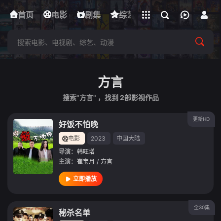
立即登录
首页
电影
下载客户端
剧集
综艺
动漫
短剧
方言
搜索"方言" ，找到
2
部影视作品
更新HD
好饭不怕晚
电影
2023
中国大陆
导演：
韩旺增
主演：
崔宝月
/
方言
立即播放
全30集
秘杀名单