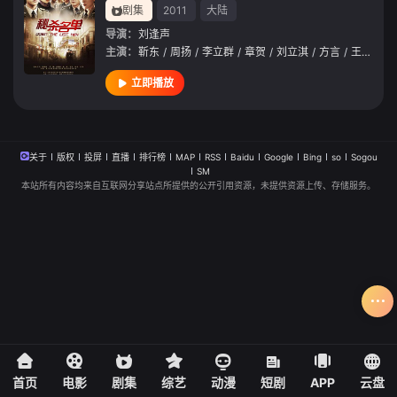
剧集
2011
大陆
导演：
刘逢声
主演：
靳东
/
周扬
/
李立群
/
章贺
/
刘立淇
/
方言
/
王鹏凯
/
立即播放
关于
版权
投屏
直播
排行榜
MAP
RSS
Baidu
Google
Bing
so
Sogou
SM
本站所有内容均来自互联网分享站点所提供的公开引用资源，未提供资源上传、存储服务。
首页
电影
剧集
综艺
动漫
短剧
APP
云盘