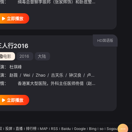
情：
缉毒总督察李振邦（张家辉饰）和卧底警员江铭（陈伟霆饰）秘密执行追捕毒贩计划，无奈遭遇险境，江铭被迫游走黑白边缘，逐渐失控。为坚守底线，昔日队友互生杀意。猜忌、愤怒、疯狂、失望……全员丧失理智，濒临
立即播放
HD国语版
三人行2016
电影
2016
大陆
演：
杜琪峰
子维
演：
赵薇
/
洪天照
/
Wei
/
王敏德
/
Zhao
/
/
王祖蓝
古天乐
/
/
徐家杰
钟汉良
/
/
叶山豪
卢海鹏
/
/
徐伟栋
林雪
/
/
张兆辉
张兆
情：
香港某大型医院，外科主任医师佟倩（赵薇饰）刚刚完成例行巡视。接二连三的手术让她的神经高度紧张，加上有的患者术后情况并不理想，无形间使她的精神承受了巨大的压力。就在此时，一名遭受枪伤的男子被紧急送到
立即播放
权
投屏
直播
排行榜
MAP
RSS
Baidu
Google
Bing
so
Sogou
SM