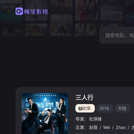
三人行
剧集
2016
大陆
导演：
杜琪峰
主演：
赵薇
/
Wei
/
Zhao
/