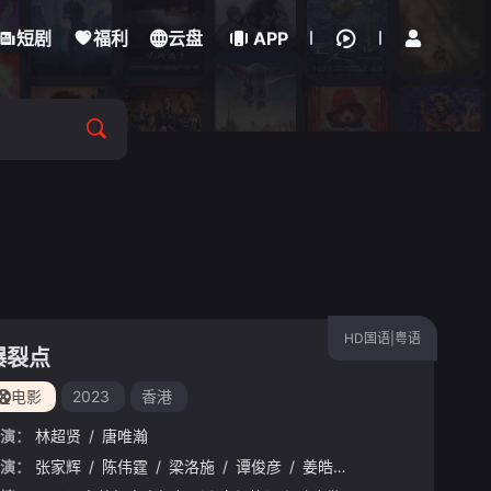
立即登录
短剧
福利
云盘
APP
HD国语|粤语
爆裂点
电影
2023
香港
演：
林超贤
/
唐唯瀚
演：
/
龚慈恩
张家辉
/
王梓轩
/
陈伟霆
/
欧锦棠
/
梁洛施
/
何果轩
/
谭俊彦
/
詹秉熙
/
姜皓文
/
菁玮
/
周秀娜
/
朱健钧
/
杨祐宁
/
杨