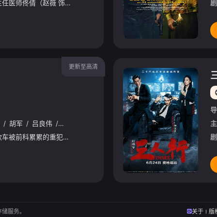
香港某大型医院，外科主任医师佟倩（赵薇 饰）刚刚完成例行巡视。接二连三的手术让她的神经高度紧张，加上有的患者术后情况并不理想，无形间使她的精神承受了巨大的压力。就在此时，一名遭受枪伤的男子被紧急送到医
剧
更新至高清
导
/
胡军
/
吕良伟
/
姜皓文
/
黄德斌
/
梁竞徽
/
唐文龙
/
施祖男
/
尹
主
香港闹市街头，一辆押款车被前科累累的重犯曹楠（胡军 饰）劫持。重案组高级督察吕明哲（刘德华 饰）率队赶往现场，与曹楠一伙发生激烈火拼。谁知危机关头，一辆突然出现的汽车搅乱战局。曹楠趁机逃走，而那辆
剧
存储服务。
关于
版