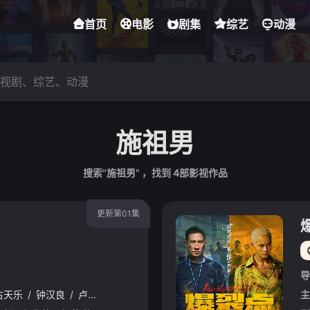
首页
电影
剧集
综艺
动漫
施祖男
搜索"施祖男" ，找到
4
部影视作品
更新第01集
导
古天乐
/
钟汉良
/
卢海鹏
/
林雪
/
张兆辉
/
谢天华
/
洪天明
/
黄浩然
主