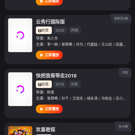
立即播放
更新至6集
云秀行国际版
剧集
2026
内地
导演：
朱少杰
主演：
李一桐
/
曾舜晞
/
邓为
/
代露娃
/
王以纶
/
田嘉瑞
/
简
立即播放
完结
快把我哥带走2018
剧集
2018
大陆
导演：
韩青
主演：
曾舜晞
/
孙千
/
王旭东
/
胡永涛
/
马柏全
/
吕小雨
/
许
立即播放
全44集
欢喜密探