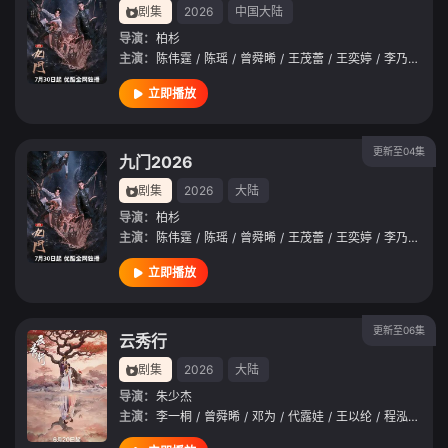
剧集
2026
中国大陆
导演：
柏杉
主演：
陈伟霆
/
陈瑶
/
曾舜晞
/
王茂蕾
/
王奕婷
/
李乃文
/
释
立即播放
更新至04集
九门2026
剧集
2026
大陆
导演：
柏杉
主演：
陈伟霆
/
陈瑶
/
曾舜晞
/
王茂蕾
/
王奕婷
/
李乃文
/
释
立即播放
更新至06集
云秀行
剧集
2026
大陆
导演：
朱少杰
主演：
李一桐
/
曾舜晞
/
邓为
/
代露娃
/
王以纶
/
程泓鑫
/
田