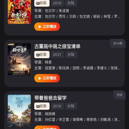
剧集
2016
大陆
导演：
包贝尔
/
朱凌锋
主演：
包贝尔
/
贾玲
/
王鸥
/
包文婧
/
柳岩
/
林雪
/
罗家英
/
立即播放
全44集
古董局中局之掠宝清单
剧集
2021
大陆
导演：
韩青
主演：
屈楚萧
/
陈钰琪
/
田雨
/
李诚儒
/
李建义
/
张铎
/
李九
立即播放
完结
带着爸爸去留学
剧集
2019
大陆
导演：
姚晓峰
主演：
孙红雷
/
辛芷蕾
/
曾舜晞
/
蒋依依
/
刘敏涛
/
涂松岩
/