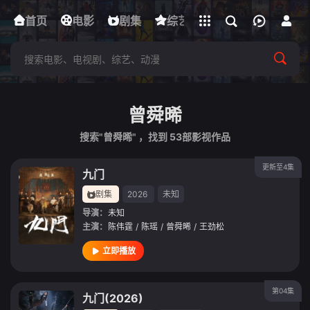
立即登录
首页
电影
下载客户端
剧集
综艺
动漫
短剧
曾舜晞
搜索"曾舜晞" ，找到
53
部影视作品
更新至4集
九门
剧集
2026
未知
导演：
未知
主演：
陈伟霆
/
陈瑶
/
曾舜晞
/
王劲松
立即播放
第04集
九门(2026)