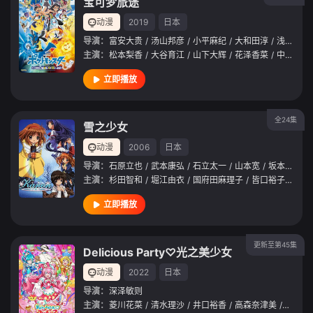
宝可梦旅途
动漫
2019
日本
导演：
富安大贵
/
汤山邦彦
/
小平麻纪
/
大和田淳
/
浅田裕二
主演：
松本梨香
/
大谷育江
/
山下大辉
/
花泽香菜
/
中村悠一
立即播放
全24集
雪之少女
动漫
2006
日本
导演：
石原立也
/
武本康弘
/
石立太一
/
山本宽
/
坂本一也
/
主演：
杉田智和
/
堀江由衣
/
国府田麻理子
/
皆口裕子
/
饭冢
立即播放
更新至第45集
Delicious Party♡光之美少女
动漫
2022
日本
导演：
深泽敏则
主演：
菱川花菜
/
清水理沙
/
井口裕香
/
高森奈津美
/
日冈夏