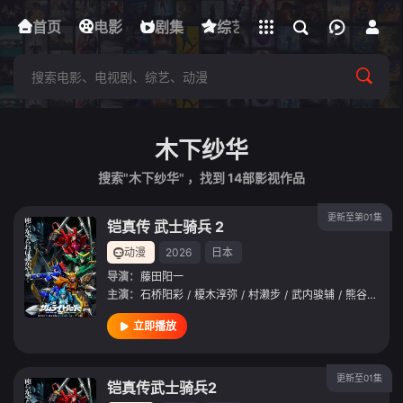
立即登录
首页
电影
下载客户端
剧集
综艺
动漫
短剧
木下纱华
搜索"木下纱华" ，找到
14
部影视作品
更新至第01集
铠真传 武士骑兵 2
动漫
2026
日本
导演：
藤田阳一
主演：
石桥阳彩
/
榎木淳弥
/
村濑步
/
武内骏辅
/
熊谷健太郎
立即播放
更新至01集
铠真传武士骑兵2