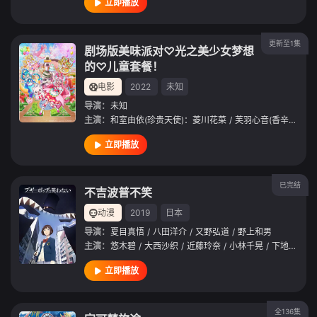
立即播放
更新至1集
剧场版美味派对♡光之美少女梦想
的♡儿童套餐！
电影
2022
未知
导演：
未知
主演：
和室由依(珍贵天使)：菱川花菜
/
芙羽心音(香辛天使)：清水理沙
立即播放
已完结
不吉波普不笑
动漫
2019
日本
导演：
夏目真悟
/
八田洋介
/
又野弘道
/
野上和男
主演：
悠木碧
/
大西沙织
/
近藤玲奈
/
小林千晃
/
下地紫野
/
立即播放
全136集