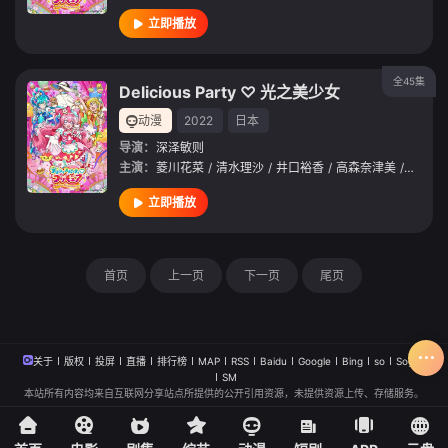
立即播放
全45集
Delicious Party ♡ 光之美少女
动漫
2022
日本
导演：
深泽敏则
主演：
菱川花菜
/
清水理沙
/
井口裕香
/
高森奈津美
/
日冈夏
立即播放
首页
上一页
下一页
尾页
关于
版权
投屏
直播
排行榜
MAP
RSS
Baidu
Google
Bing
so
Sogou
SM
本站所有内容均来自互联网分享站点所提供的公开引用资源，未提供资源上传、存储服务。