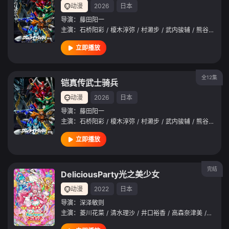
动漫
2026
日本
导演：
藤田阳一
主演：
石桥阳彩
/
榎木淳弥
/
村濑步
/
武内骏辅
/
熊谷健太郎
立即播放
全12集
铠真传武士骑兵
动漫
2026
日本
导演：
藤田阳一
主演：
石桥阳彩
/
榎木淳弥
/
村濑步
/
武内骏辅
/
熊谷健太郎
立即播放
完结
DeliciousParty光之美少女
动漫
2022
日本
导演：
深泽敏则
主演：
菱川花菜
/
清水理沙
/
井口裕香
/
高森奈津美
/
日冈夏